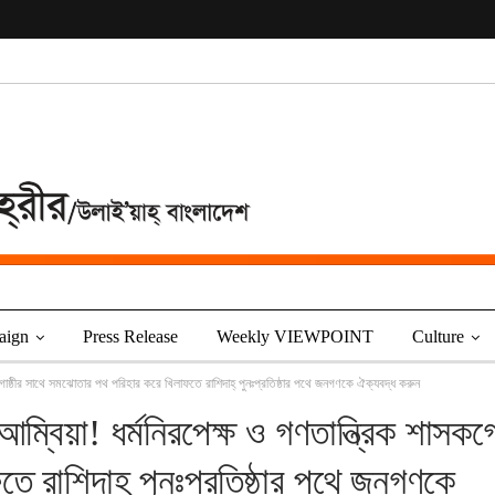
aign
Press Release
Weekly VIEWPOINT
Culture
সকগোষ্ঠীর সাথে সমঝোতার পথ পরিহার করে খিলাফতে রাশিদাহ্‌ পুনঃপ্রতিষ্ঠার পথে জনগণকে ঐক্যবদ্ধ করুন
আম্বিয়া! ধর্মনিরপেক্ষ ও গণতান্ত্রিক শাসকগো
 রাশিদাহ্‌ পুনঃপ্রতিষ্ঠার পথে জনগণকে