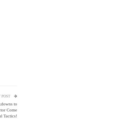
 POST
ckdowns to
ector Come
ul Tactics!