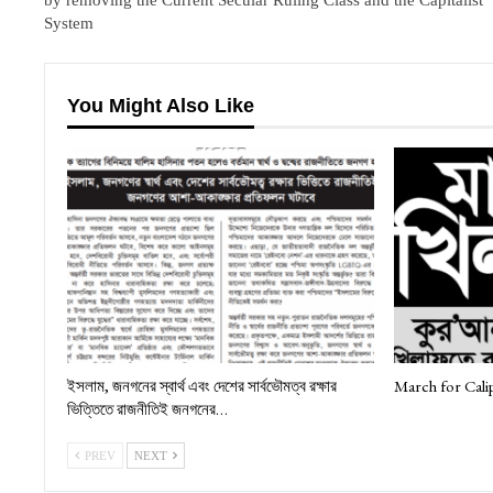
by removing the Current Secular Ruling Class and the Capitalist
System
You Might Also Like
ইসলাম, জনগনের স্বার্থ এবং দেশের সার্বভৌমত্ব রক্ষার
March for Cali
ভিত্তিতে রাজনীতিই জনগনের…
PREV
NEXT