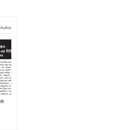
 Author
াদী