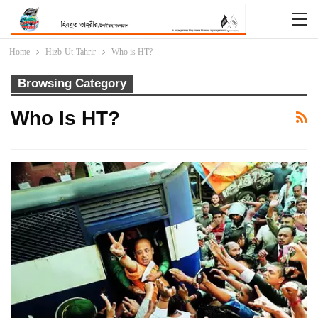
Home
Hizb-Ut-Tahrir
Who is HT?
Browsing Category
Who Is HT?