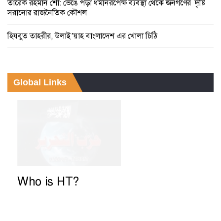
তারেক রহমান শো: ভেঙে পড়া ধর্মনিরপেক্ষ ব্যবস্থা থেকে জনগণের দৃষ্টি
সরানোর রাজনৈতিক কৌশল
হিযবুত তাহরীর, উলাই’য়াহ বাংলাদেশ এর খোলা চিঠি
Global Links
Who is HT?