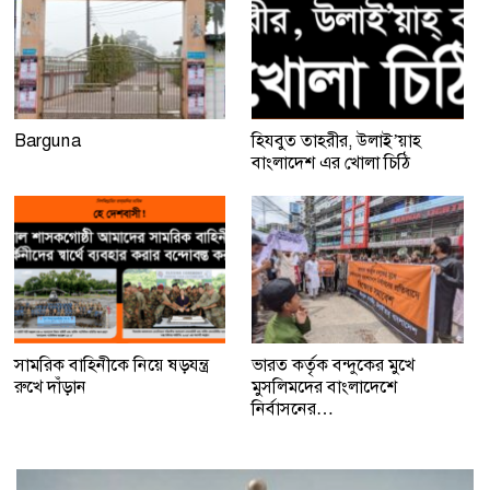
Barguna
হিযবুত তাহরীর, উলাই’য়াহ
বাংলাদেশ এর খোলা চিঠি
সামরিক বাহিনীকে নিয়ে ষড়যন্ত্র
ভারত কর্তৃক বন্দুকের মুখে
রুখে দাঁড়ান
মুসলিমদের বাংলাদেশে
নির্বাসনের…