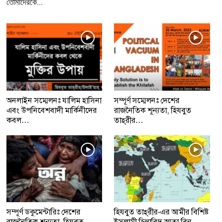
তোমাদেরকে…
অনলাইন সম্মেলনঃ যালিম হাসিনা
সম্পূর্ণ সম্মেলনঃ দেশের
এবং উপনিবেশবাদী মার্কিনীদের
রাজনৈতিক শূন্যতা, হিযবুত
কবল…
তাহ্‌রীর…
সম্পূর্ণ ডকুমেন্টারিঃ দেশের
হিযবুত তাহ্‌রীর-এর আমীর বিশিষ্ট
রাজনৈতিক শূন্যতা, হিযবুত…
ইসলামী চিন্তাবিদ আতা বিন…