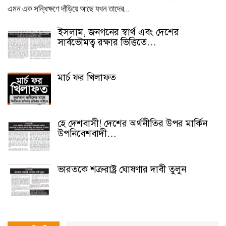
এমন এক সন্ধিক্ষণে দাঁড়িয়ে আছে যখন তাদের…
ইসলাম, জনগনের স্বার্থ এবং দেশের
সার্বভৌমত্ব রক্ষার ভিত্তিতে…
মার্চ ফর খিলাফত
হে দেশবাসী! দেশের অর্থনীতির উপর মার্কিন
উপনিবেশবাদী…
ভারতকে শত্রুরাষ্ট্র ঘোষণার দাবী তুলুন