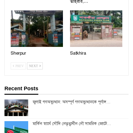
তাহ্‌রীর,…
Sherpur
Satkhira
PREV
NEXT
Recent Posts
জুলাই গণঅভ্যুত্থান: অসম্পূর্ণ গণঅভ্যুত্থানকে পূর্ণাঙ্গ…
মার্কিন স্বার্থে সৌদি নেতৃত্বাধীন নৌ সামরিক জোটে…