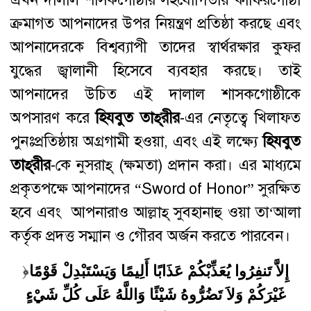
ক্রমাগত আপনাদের উপর নিয়ন্ত্রণ প্রতিষ্ঠা করছে এবং
আপনাদেরকে বিশ্বব্যাপী তাদের স্বার্থরক্ষার কুফর
যুদ্ধের জ্বালানী হিসেবে ব্যবহার করছে। তাই
আপনাদের উচিত এই দালাল শাসকগোষ্ঠীকে
অপসারণ করে
হিযবুত
তাহ্
রীর
-এর নেতৃত্বে খিলাফত
পুনঃপ্রতিষ্ঠায় অগ্রগামী হওয়া, এবং এই লক্ষ্যে
হিযবুত
তাহ্
রীর
-কে নুসরাহ্‌ (ক্ষমতা) প্রদান করা। এর মাধ্যমে
প্রকৃতপক্ষে আপনাদের “Sword of Honor” সুরক্ষিত
হবে এবং আপনারাও আল্লাহ্‌ সুবহানাহু ওয়া তা‘আলা
কর্তৃক প্রদত্ত সম্মান ও গৌরব অর্জন করতে পারবেন।
﴿
إِلاَّ تَنفِرُوا يُعَذِّبْكُمْ عَذَابًا أَلِيمًا وَيَسْتَبْدِلْ قَوْمًا
غَيْرَكُمْ وَلاَ تَضُرُّوهُ شَيْئًا وَاللَّهُ عَلَى كُلِّ شَيْءٍ