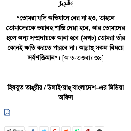
قَدِيرٌ
﴾
“তোমরা যদি অভিযানে বের না হও, তাহলে
তোমাদেরকে ভয়াবহ শাস্তি দেয়া হবে, আর তোমাদের
স্থলে অন্য সম্প্রদায়কে আনা হবে (অথচ) তোমরা তাঁর
কোনই ক্ষতি করতে পারবে না। আল্লাহ্ সকল বিষয়ে
সর্বশক্তিমান
”
। [আত-তওবাঃ ৩৯]
হিযবুত
তাহ্
রীর
/ উলাই‘য়াহ্‌ বাংলাদেশ
–
এর
মিডিয়া
অফিস
Share