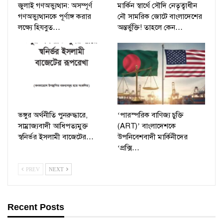
জুলাই গণঅভ্যুত্থান: অসম্পূর্ণ
মার্কিন স্বার্থে সৌদি নেতৃত্বাধীন
গণঅভ্যুত্থানকে পূর্ণাঙ্গ করার
নৌ সামরিক জোটে বাংলাদেশের
লক্ষ্যে হিযবুত…
অন্তর্ভুক্তি! তাহলে কেন…
ভঙ্গুর অর্থনীতি পুনরুদ্ধারে,
‘পারস্পরিক বাণিজ্য চুক্তি
সাম্রাজ্যবাদী আধিপত্যমুক্ত
(ART)’ বাংলাদেশকে
স্বনির্ভর ইসলামী বাজেটের…
উপনিবেশবাদী মার্কিনীদের
‘প্রক্সি…
PREV
NEXT
Recent Posts