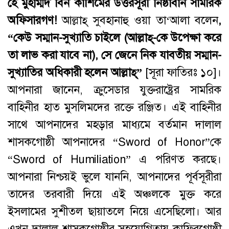
হে মুহাম্মদ
বিন
কাশিমের
উত্তরসূরী
নিষ্ঠাবান
সামরিক
অফিসারগণ
!
আল্লাহ্‌ সুবহানাহু ওয়া তা‘আলা বলেন
,
“কেউ সম্মান-সুখ্যাতি চাইলে (আল্লাহ্-কে উপেক্ষা করে
তা লাভ করা যাবে না), সে জেনে নিক যাবতীয় সম্মান-
সুখ্যাতির অধিকারী হলেন আল্লাহ্
”
[সূরা ফাতিরঃ ১০]।
আপনারা জানেন, ক্রুসেডার যুক্তরাষ্ট্রের সামরিক
বাহিনীর হাত মুসলিমদের রক্তে রঞ্জিত। এই বাহিনীর
সাথে আপনাদের মহড়ার মাধ্যমে বর্তমান দালাল
শাসকগোষ্ঠী আপনাদের “Sword of Honor”কে
“Sword of Humiliation” এ পরিণত করছে।
আপনারা নিশ্চয়ই ভুলে যাননি, আপনাদের পূর্বসূরীরা
তাদের তরবারী দিয়ে এই অঞ্চলকে মুক্ত করে
ইসলামের সুশীতল ছায়াতলে নিয়ে এসেছিলো। আর
এখন দালাল শাসকগোষ্ঠীর সহযোগিতায় কাফিরগোষ্ঠী