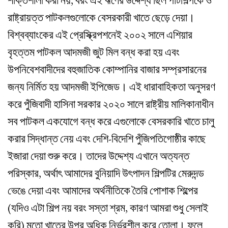
শক্তিশালী করা নয়, বরং এই ঋণের উদ্দেশ্য ছিল পাটশিল্পকে ও
রাষ্ট্রায়ত্ত পাটকলগুলোকে বেসরকারী খাতে ছেড়ে দেয়া।
বিশ্বব্যাংকের এই প্রেস্ক্রিপশনেই ২০০২ সালে এশিয়ার
বৃহত্তম পাটকল আদমজী জুট মিল বন্ধ করা হয় এবং
উপনিবেশবাদীদের বহুজাতিক কোম্পানির বাজার সম্প্রসারনের
জন্য নির্মিত হয় আদমজী ইপিজেড। এই ধারাবাহিকতা অনুসরণ
করে পুঁজিবাদী হাসিনা সরকার ২০২০ সালে রাষ্ট্রীয় মালিকানাধীন
সব পাটকল একযোগে বন্ধ করে এগুলোকে বেসরকারি খাতে চালু
করার সিদ্ধান্ত নেয় এবং দেশি-বিদেশি পুঁজিপতিগোষ্ঠীর কাছে
ইজারা দেয়া শুরু করে। তাদের উদ্দেশ্য এখানে অত্যন্ত
পরিস্কার, অর্থাৎ আমাদের বুনিয়াদি উৎপাদন শিল্পটির মেরুদন্ড
ভেঙে দেয়া এবং আমাদের অর্থনীতিকে তৈরি পোশাক শিল্পের
(যদিও এটা শিল্প নয় বরং সস্তা শ্রম, কারণ আমরা শুধু সেলাই
করি) মতো খাতের উপর অধিক নির্ভরশীল করে তোলা। ফলে