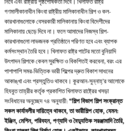
নিবে এবং রাষ্ট্রীয় পৃষ্ঠপোষকতা দিবে। খিলাফত রাষ্ট্র
গণমালীকানাধীন কিংবা রাষ্ট্রীয় মালিকানাধীন শিল্প ও কল-
কারখানাগুলোকে বেসরকারী মালিকানায় কিংবা বিদেশীদের
মালিকানায় ছেড়ে দিবে না। ফলে আমাদের নিজস্ব শিল্প-
কারখানাগুলো লাভজনক প্রতিষ্ঠানে পরিণত হবে এবং ব্যাপক
কর্মসংস্থান তৈরি হবে। খিলাফত রাষ্ট্র পাটের মতো বুনিয়াদি
উৎপাদন শিল্পকে কেবল সুরক্ষিত ও বিকশিতই করবেনা, বরং এর
পাশাপাশি সমর-ভিত্তিক ভারী শিল্পের দ্রুত বিকাশ সাধনের
আকাঙ্খা এবং প্রস্তুতিও থাকবে। কুরআন-সুন্নাহ্‌’র আলোকে
হিযবুত তাহ্‌রীর কর্তৃক প্রকাশিত খিলাফত রাষ্ট্রের খসড়া
সংবিধানের অনুচ্ছেদ ৭৪ অনুযায়ী:
“শিল্প বিভাগ শিল্প সংক্রান্ত
সকল কার্যাবলীর দায়িত্বে থাকবে, তা ভারীশিল্প হোক, যেমন:
ইঞ্জিন, মেশিন, পরিবহন, পণ্যাদি ও বৈদ্যুতিক সরঞ্জামাদি তৈরি,
কিংবা হালকা শিল্প নির্মাণ হোক। একইভাবে, কারখানাসমূহ