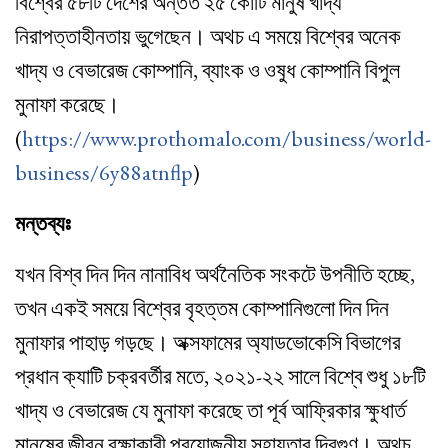
বিশ্বের ৫৮টি দেশের অন্তত ২৫ কোটি মানুষ খাদ্য
নিরাপত্তাহীনতায় ভুগেছেন। অথচ এ সময়ে বিশ্বের অনেক
খাদ্য ও বেভারেজ কোম্পানি, ব্যাংক ও ওষুধ কোম্পানি বিপুল
মুনাফা করেছে।
(
https://www.prothomalo.com/business/world-
business/6y88atnflp
)
মন্তব্যঃ
যখন বিশ্ব দিন দিন নানাবিধ অর্থনৈতিক সংকটে উপনীতি হচ্ছে,
তখন একই সময়ে বিশ্বের বৃহত্তম কোম্পানিগুলো দিন দিন
মুনাফার পাহাড় গড়ছে। অক্সফামের অ্যাডভোকেসি বিভাগের
প্রধান ক্যাটি চক্রবর্তীর মতে, ২০২১-২২ সালে বিশ্বে শুধু ১৮টি
খাদ্য ও বেভারেজ যে মুনাফা করেছে তা পূর্ব আফ্রিকার ক্ষুধার্ত
মানুষের জীবন রক্ষাকারী প্রয়োজনীয় সহায়তার দ্বিগুণ। অথচ,