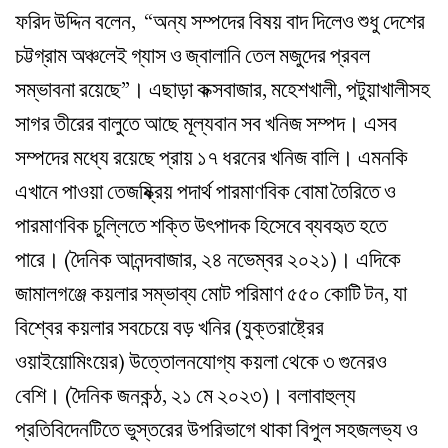
ফরিদ উদ্দিন বলেন, “‌অন্য সম্পদের বিষয় বাদ দিলেও শুধু দেশের
চট্টগ্রাম অঞ্চলেই গ্যাস ও জ্বালানি তেল মজুদের প্রবল
সম্ভাবনা রয়েছে”। এছাড়া কক্সবাজার, মহেশখালী, পটুয়াখালীসহ
সাগর তীরের বালুতে আছে মূল্যবান সব খনিজ সম্পদ। এসব
সম্পদের মধ্যে রয়েছে প্রায় ১৭ ধরনের খনিজ বালি। এমনকি
এখানে পাওয়া তেজষ্ক্রিয় পদার্থ পারমাণবিক বোমা তৈরিতে ও
পারমাণবিক চুল্লিতে শক্তি উৎপাদক হিসেবে ব্যবহৃত হতে
পারে। (দৈনিক আনন্দবাজার, ২৪ নভেম্বর ২০২১)। এদিকে
জামালগঞ্জে কয়লার সম্ভাব্য মোট পরিমাণ ৫৫০ কোটি টন, যা
বিশ্বের কয়লার সবচেয়ে বড় খনির (যুক্তরাষ্ট্রের
ওয়াইয়োমিংয়ের) উত্তোলনযোগ্য কয়লা থেকে ৩ গুনেরও
বেশি। (দৈনিক জনকন্ঠ, ২১ মে ২০২৩)। বলাবাহুল্য
প্রতিবিদেনটিতে ভুস্তরের উপরিভাগে থাকা বিপুল সহজলভ্য ও