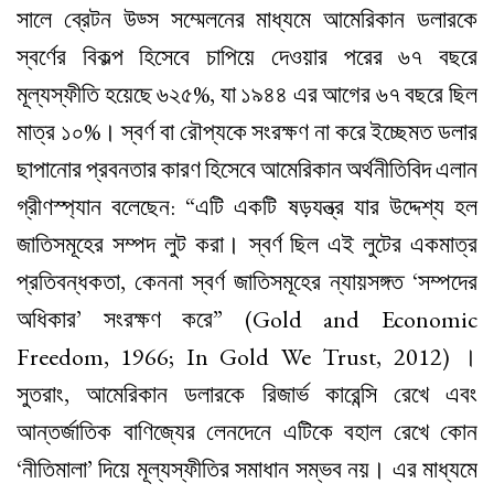
সালে ব্রেটন উড্স সম্মেলনের মাধ্যমে আমেরিকান ডলারকে
স্বর্ণের বিকল্প হিসেবে চাপিয়ে দেওয়ার পরের ৬৭ বছরে
মূল্যস্ফীতি হয়েছে ৬২৫%, যা ১৯৪৪ এর আগের ৬৭ বছরে ছিল
মাত্র ১০%। স্বর্ণ বা রৌপ্যকে সংরক্ষণ না করে ইচ্ছেমত ডলার
ছাপানোর প্রবনতার কারণ হিসেবে আমেরিকান অর্থনীতিবিদ এলান
গ্রীণস্প্যান বলেছেন: “এটি একটি ষড়যন্ত্র যার উদ্দেশ্য হল
জাতিসমূহের সম্পদ লুট করা। স্বর্ণ ছিল এই লুটের একমাত্র
প্রতিবন্ধকতা, কেননা স্বর্ণ জাতিসমূহের ন্যায়সঙ্গত ‘সম্পদের
অধিকার’ সংরক্ষণ করে” (Gold and Economic
Freedom, 1966; In Gold We Trust, 2012) ।
সুতরাং, আমেরিকান ডলারকে রিজার্ভ কারেন্সি রেখে এবং
আন্তর্জাতিক বাণিজ্যের লেনদেনে এটিকে বহাল রেখে কোন
‘নীতিমালা’ দিয়ে মূল্যস্ফীতির সমাধান সম্ভব নয়। এর মাধ্যমে