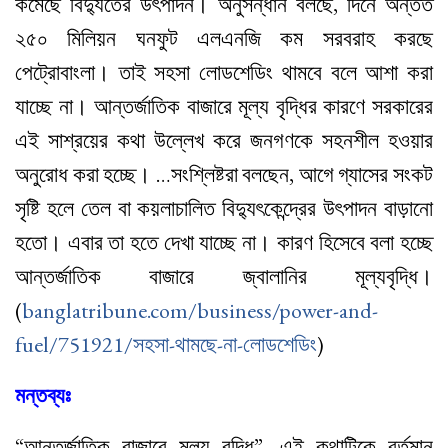
কমেছে বিদ্যুতের উৎপাদন। অনুসন্ধান বলছে, দিনে অন্তত
২৫০ মিলিয়ন ঘনফুট এলএনজি কম সরবরাহ করছে
পেট্রোবাংলা। তাই সহসা লোডশেডিং থামবে বলে আশা করা
যাচ্ছে না। আন্তর্জাতিক বাজারে মূল্য বৃদ্ধির কারণে সরকারের
এই সাশ্রয়ের কথা উল্লেখ করে জনগণকে সহনশীল হওয়ার
অনুরোধ করা হচ্ছে। …সংশ্লিষ্টরা বলছেন, আগে গ্যাসের সংকট
সৃষ্টি হলে তেল বা কয়লাচালিত বিদ্যুৎকেন্দ্রের উৎপাদন বাড়ানো
হতো। এবার তা হতে দেখা যাচ্ছে না। কারণ হিসেবে বলা হচ্ছে
আন্তর্জাতিক বাজারে জ্বালানির মূল্যবৃদ্ধি।
(
banglatribune.com/business/power-and-
fuel/751921/সহসা-থামছে-না-লোডশেডিং
)
মন্তব্যঃ
“আন্তর্জাতিক বাজারে মূল্য বৃদ্ধি”- এই কথাটিকে বর্তমান