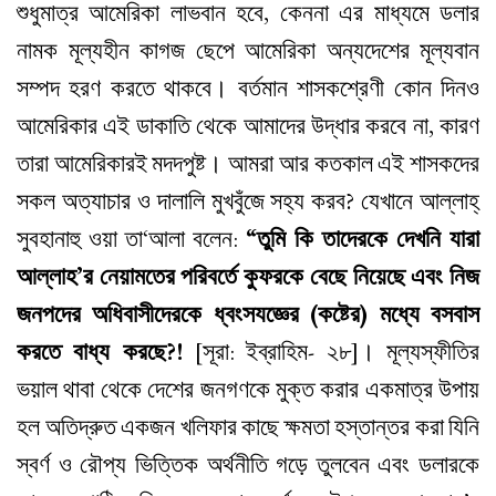
শুধুমাত্র আমেরিকা লাভবান হবে, কেননা এর মাধ্যমে ডলার
নামক মূল্যহীন কাগজ ছেপে আমেরিকা অন্যদেশের মূল্যবান
সম্পদ হরণ করতে থাকবে। বর্তমান শাসকশ্রেণী কোন দিনও
আমেরিকার এই ডাকাতি থেকে আমাদের উদ্ধার করবে না, কারণ
তারা আমেরিকারই মদদপুষ্ট। আমরা আর কতকাল এই শাসকদের
সকল অত্যাচার ও দালালি মুখবুঁজে সহ্য করব? যেখানে আল্লাহ্‌
সুবহানাহু ওয়া তা‘আলা বলেন:
“তুমি কি তাদেরকে দেখনি যারা
আল্লাহ’র নেয়ামতের পরিবর্তে কুফরকে বেছে নিয়েছে এবং নিজ
জনপদের অধিবাসীদেরকে ধ্বংসযজ্ঞের (কষ্টের) মধ্যে বসবাস
করতে বাধ্য করছে?!
[সূরা: ইব্রাহিম- ২৮]। মূল্যস্ফীতির
ভয়াল থাবা থেকে দেশের জনগণকে মুক্ত করার একমাত্র উপায়
হল অতিদ্রুত একজন খলিফার কাছে ক্ষমতা হস্তান্তর করা যিনি
স্বর্ণ ও রৌপ্য ভিত্তিক অর্থনীতি গড়ে তুলবেন এবং ডলারকে