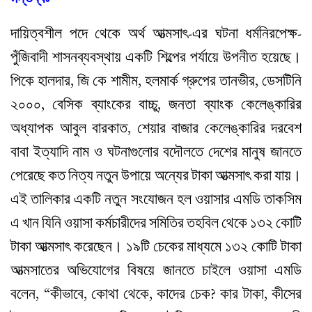
দায়িত্বশীল পদে থেকে অর্থ আত্মসাৎ-এর ঘটনা ধর্মনিরপেক্ষ-
পুঁজিবাদী শাসনব্যবস্থায় একটি শিল্পের পর্যায়ে উপনীত হয়েছে।
পিকে হালদার, জি কে শামীম, হলমার্ক গ্রুপের তানভীর, ডেসটিনি
২০০০, বেসিক ব্যাংকের বাচ্চু, জনতা ব্যাংক কেলেঙ্কারির
অধ্যাপক আবুল বারকাত, শেয়ার বাজার কেলেঙ্কারির দরবেশ
বাবা ইত্যাদি নাম ও ঘটনাগুলোর বদৌলতে দেশের মানুষ জানতে
পেরেছে কত নিত্য নতুন উপায়ে অন্যের টাকা আত্মসাৎ করা যায়।
এই তালিকার একটি নতুন সংযোজন হল ওয়াসার এমডি তাকসিম
এ খান যিনি ওয়াসা কর্মচারীদের সমিতির তহবিল থেকে ১৩২ কোটি
টাকা আত্মসাৎ করেছেন। ১৯টি চেকের মাধ্যমে ১৩২ কোটি টাকা
আত্মসাতের অভিযোগের বিষয়ে জানতে চাইলে ওয়াসা এমডি
বলেন, “কীভাবে, কোথা থেকে, কাদের চেক? কার টাকা, কীসের