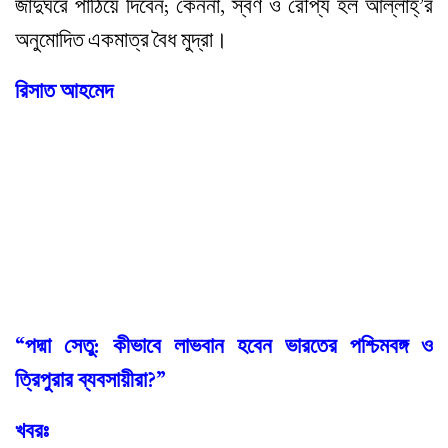
জাদুঘরে পাঠিয়ে দিবেন; কেননা, স্বর্ণ ও রৌপ্য হল আল্লাহ্‌’র
অনুমোদিত একমাত্র বৈধ মুদ্রা।
রিসাত আহমেদ
“পদ্মা সেতু: কীভাবে লাভবান হবেন ভারতের পশ্চিমবঙ্গ ও
ত্রিপুরার ব্যবসায়ীরা?”
খবরঃ