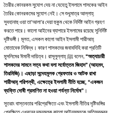
তৈরীর কোনরকম সুযোগ দেয় না যেহেতু ইসলামে শাসকের আইন
তৈরির কোনরকমের সুযোগ নেই। সে শুধুমাত্র আল্লাহ্‌
সুবহানাহু ওয়া তা’আলা’র দেয়া হুকুম থেকে নির্দিষ্ট আইন গ্রহণ
করতে পারে। কালো আইনের ব্যাপারে ইসলামের রয়েছে সুনির্দিষ্ট
দৃষ্টিভঙ্গী। মূলত, এসকল কালো আইন ইসলামী শারীআহ্‌
মোতাবেক নিষিদ্ধ। কারণ শাসকদের জবাবদিহি করা প্রতিটি
মুসলিমের ঈমানী দায়িত্ব। রাসূলুল্লাহ্‌ ﷺ বলেন,
“অত্যাচারী
শাসকদের সামনে সত্য কথা বলা সর্বোত্তম জিহাদ” (আহমদ,
তিরমিজি)। এছাড়া সন্দেহমুলক গ্রেফতার ও আটক রাখা
শারীআহ্‌ পরিপন্থী, এক্ষেত্রে ইসলামী নীতি হচ্ছে, “একজন
ব্যক্তি দোষী প্রমাণিত না হওয়া পর্যন্ত নির্দোষ”
।
সুতরাং বাস্তবতার পরিপ্রেক্ষিতে এবং ইসলামী নীতির দৃষ্টিভঙ্গির
প্রেক্ষিতে এধরনের দমনমুলক কালো আইনসমূহকে অতিস্বত্ত্বর