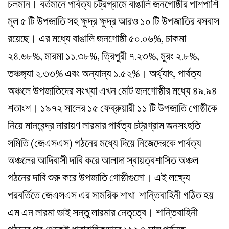
চলমান। বর্তমানে পার্বত্য চট্রগ্রামে বাঙালি জনগোষ্ঠীর পাশপাশি
মূল ৫ টি উপজাতি সহ ক্ষুদ্র ক্ষুদ্র আরও ১০ টি উপজাতির বসবাস
রয়েছে। এর মধ্যে বাঙালি জনগোষ্ঠী ৫০.০৬%, চাকমা
২৪.৬৮%, মারমা ১১.৩৮%, ত্রিপুরী ৭.২৩%, মুরং ২.৮%,
তঞ্চঙ্গ্যা ২.৩৩% এবং অন্যান্য ১.৫২%। অর্থ্যাৎ, পার্বত্য
অঞ্চলে উপজাতিদের সংখ্যা এখন মোট জনগোষ্ঠীর মধ্যে ৪৯.৯৪
শতাংশ। ১৯৭২ সালের ১৫ ফেব্রুয়ারী ১১ টি উপজাতি গোষ্ঠীকে
নিয়ে মানবেন্দ্র নারায়ণ লারমার পার্বত্য চট্রগ্রাম জনসংহতি
সমিতি (জেএসএস) গঠনের মধ্যে দিয়ে নিজেদেরকে পার্বত্য
অঞ্চলের আদিবাসী দাবি করে আলাদা স্বায়ত্বশাসিত অঞ্চল
গঠনের দাবি শুরু করে উপজাতি গোষ্ঠীগুলো। এই লক্ষ্যে
পরবর্তিতে জেএসএস এর সামরিক শাখা শান্তিবাহিনী গঠিত হয়
এম এন লারমা ভাই সন্তু লারমার নেতৃত্বে। শান্তিবাহিনী