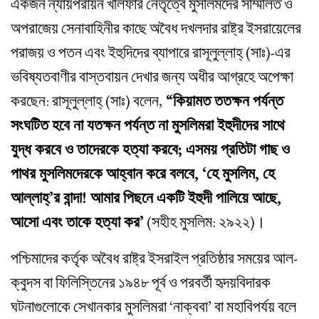
একজন ন্যায়পরায়ন খলিফার নেতৃত্বে মুসলিমদের সম্মিলিত ও
অপরাজেয় সেনাবাহিনীর কাছে অবৈধ দখলদার রাষ্ট্র ইসরায়েলের
পরাজয় ও পতন এবং ইহুদিদের ব্যাপারে রাসূলুল্লাহ্‌ (সাঃ)-এর
ভবিষ্যতবাণীর বাস্তবায়ন দেখার জন্য অধীর আগ্রহে অপেক্ষা
করছেন: রাসূলুল্লাহ্‌ (সাঃ) বলেন,
“কিয়ামত ততক্ষন পর্যন্ত
সংঘটিত হবে না যতক্ষন পর্যন্ত না মুসলিমরা ইহুদীদের সাথে
যুদ্ধ করবে ও তাদেরকে হত্যা করবে; এসময় প্রতিটা গাছ ও
পাথর মুসলিমদেরকে আহ্বান করে বলবে, ‘হে মুসলিম, হে
আল্লাহ্‌’র বান্দা! আমার পিছনে একটি ইহুদী পালিয়ে আছে,
আসো এবং তাকে হত্যা কর’
(সহীহ মুসলিম: ২৯২২)।
পশ্চিমাদের কর্তৃক অবৈধ রাষ্ট্র ইসরাইল প্রতিষ্ঠার সময়ের আল-
ক্বুদস বা ফিলিস্তিনের ১৯৪৮ পূর্ব ও পরবর্তী হৃদয়বিদারক
ঘটনাগুলোকে সেখানকার মুসলিমরা ‘নাক্ববা’ বা মহাবিপর্যয় বলে