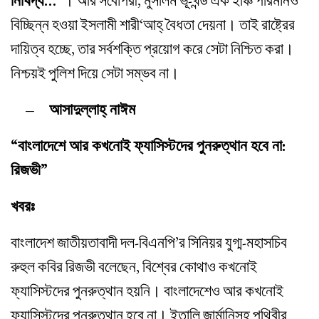
নিষিদ্ধ…”
। আর সর্বোপরী, মুসলিম ভূ-খন্ড এক ইঞ্চি পরিমানও
বিচ্ছিন্ন হওয়া ইসলামী শারী‘আহ্‌ বৈধতা দেয়না। তাই রাষ্ট্রের
দায়িত্ব হচ্ছে, তার সর্বশক্তি প্রয়োগ করে সেটা নিশ্চিত করা।
নিশ্চয়ই পুলিশ দিয়ে সেটা সম্ভব না।
– আসাদুল্লাহ্‌ নাঈম
“বাংলাদেশে আর কখনোই ফ্যাসিস্টদের পুনরুত্থান হবে না:
রিজভী”
খবরঃ
বাংলাদেশ জাতীয়তাবাদী দল-বিএনপি’র সিনিয়র যুগ্ম-মহাসচিব
রুহুল কবির রিজভী বলেছেন, বিশ্বের কোথাও কখনোই
ফ্যাসিস্টদের পুনরুত্থান হয়নি। বাংলাদেশেও আর কখনোই
ফ্যাসিস্টদের পুনরুত্থান হবে না। ইতালি জার্মানিসহ পৃথিবীর