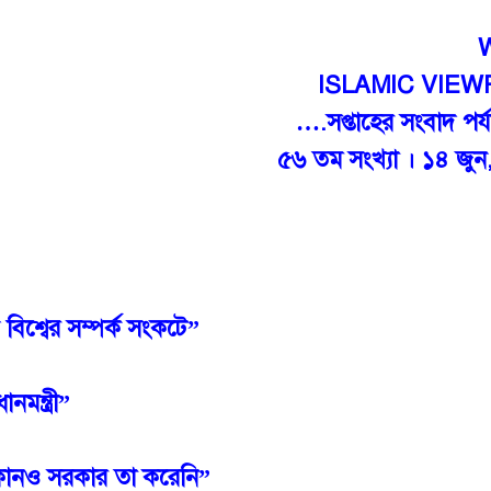
ISLAMIC VIEW
….সপ্তাহের সংবাদ পর্
৫৬ তম সংখ্যা । ১৪ জু
িশ্বের সম্পর্ক সংকটে”
মন্ত্রী”
কোনও সরকার তা করেনি”