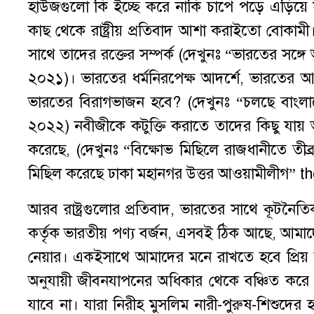
হাউজগুলো কি ইচ্ছে করে নাকি চাপে পড়ে এড়িয়ে 
কাছ থেকে রাষ্ট্রীয় প্রতিবাদ আশা করাইতো বোকামী
সাথে তাদের রক্তের সম্পর্ক (দেখুনঃ “ভারতের সঙ্গে আম
২০২১)। ভারতের ধর্মনিরপেক্ষ আদর্শে, ভারতের আশীর্
ভারতের বিরাগভাজন হবে? (দেখুনঃ “চলছে বাংলাদে
২০২২) নবীজীকে কটুক্তি করাতে তাদের কিছু যায় আসে
করেছে, (দেখুনঃ “বিক্ষোভ মিছিলে রাজধানীতে তীব্র য
মিছিল করেছে ঢাকা মহানগর উত্তর আওয়ামীলীগ” th
আরব রাষ্ট্রগুলোর প্রতিবাদ, ভারতের সাথে কূটনৈতি
কর্তৃক ভারতীয় পণ্য বর্জন, এসবই ঠিক আছে, আমাদের
নেয়ার। একইসাথে আমাদের মনে রাখতে হবে প্রিয় নব
অনুযায়ী জীবনযাপনের অধিকার থেকে বঞ্চিত করে 
যাবে না। যারা নিরীহ মুসলিম নারী-পুরুষ-শিশুদের