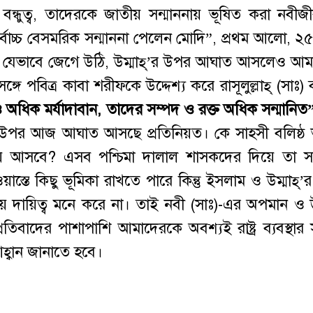
ন্ধুত্ব, তাদেরকে জাতীয় সন্মাননায় ভূষিত করা নবীজ
্বোচ্চ বেসমরিক সন্মাননা পেলেন মোদি”, প্রথম আলো, ২
েভাবে জেগে উঠি, উম্মাহ্‌’র উপর আঘাত আসলেও আম
ঙ্গে পবিত্র কাবা শরীফকে উদ্দেশ্য করে রাসূলুল্লাহ্‌ (সাঃ
ও অধিক মর্যাদাবান, তাদের সম্পদ ও রক্ত অধিক সন্মানিত
র উপর আজ আঘাত আসছে প্রতিনিয়ত। কে সাহসী বলিষ্ঠ 
য়ে আসবে? এসব পশ্চিমা দালাল শাসকদের দিয়ে তা সম
ে কিছু ভূমিকা রাখতে পারে কিন্তু ইসলাম ও উম্মাহ্‌’র স
ট্রীয় দায়িত্ব মনে করে না। তাই নবী (সাঃ)-এর অপমান ও উম
িবাদের পাশাপাশি আমাদেরকে অবশ্যই রাষ্ট্র ব্যবস্থার স
আহ্বান জানাতে হবে।