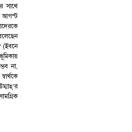
ীর সাথে
৫ আগস্ট
াদেরকে
) বলেছেন
”
(ইবনে
ভূমিকায়
্ভব না,
্বার্থকে
্মাহ্‌’র
ামগ্রিক