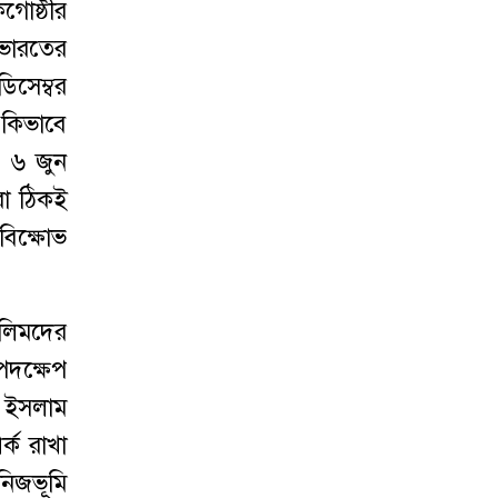
গোষ্ঠীর
 ভারতের
ডিসেম্বর
া কিভাবে
, ৬ জুন
রা ঠিকই
 বিক্ষোভ
সলিমদের
পদক্ষেপ
, ইসলাম
্ক রাখা
নিজভূমি