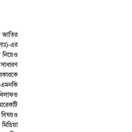
ম জাতির
সাঃ)-এর
য নিয়েও
 সাধারণ
সরকারকে
, এমনকি
 খিলাফত
 আরেকটি
ছ বিষয়ও
 মিডিয়া