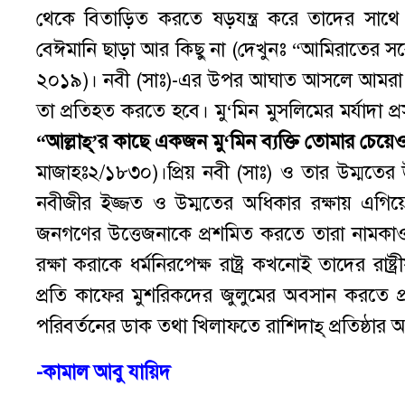
থেকে বিতাড়িত করতে ষড়যন্ত্র করে তাদের সাথে ব
বেঈমানি ছাড়া আর কিছু না (দেখুনঃ “আমিরাতের সর
২০১৯)। নবী (সাঃ)-এর উপর আঘাত আসলে আমরা য
তা প্রতিহত করতে হবে। মু‘মিন মুসলিমের মর্যাদা প্রস
“আল্লাহ্‌’র কাছে একজন মু‘মিন ব্যক্তি তোমার চেয়ে
মাজাহঃ২/১৮৩০)।প্রিয় নবী (সাঃ) ও তার উম্মতে
নবীজীর ইজ্জত ও উম্মতের অধিকার রক্ষায় এগি
জনগণের উত্তেজনাকে প্রশমিত করতে তারা নামকাওয়াস্ত
রক্ষা করাকে ধর্মনিরপেক্ষ রাষ্ট্র কখনোই তাদের রাষ্
প্রতি কাফের মুশরিকদের জুলুমের অবসান করতে প্রত
পরিবর্তনের ডাক তথা খিলাফতে রাশিদাহ্‌ প্রতিষ্ঠার 
-কামাল আবু যায়িদ