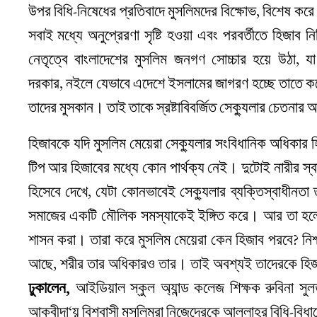
উপর বিধি-নিষেধের প্রতিবাদে মুসলিমদের বিক্ষোভ, বিশেষ কর
সবাই মধ্যে অনুপ্রেরণা সৃষ্টি হওয়া এবং পরবর্তীতে হিজাব ন
নেতৃত্বে বাংলাদেশের মুসলিম জনগণ সোচ্চার হয়ে উঠা, যা 
দরকার, নইলে যেভাবে এদেশে ইসলামের জাগরণ হচ্ছে তাতে করে 
তাদের মুসকান। তাই তাকে স্রষ্টাবিবর্জিত সেক্যুলার চেতন
হিজাবকে যদি মুসলিম মেয়েরা সেক্যুলার সংবিধানিক অধিকা
টিপ আর হিজাবের মধ্যে কোন পার্থক্য নেই। দুটোই নারীর স্
হিসেবে দেখে, যেটা কোনভাবেই সেক্যুলার ব্যক্তিস্বাধীনতা 
সমাজের একটি মৌলিক সমস্যাকেই ইঙ্গিত করে। আর তা হলো ই
শাসন করা। তারা করে মুসলিম মেয়েরা কেন হিজাব পরবে? নি
আছে, শরীর তার অধিকারও তার। তাই অবশ্যই তাদেরকে হিজা
ঢুকালেন
,
আইডিয়াল স্কুল অ্যান্ড কলেজ শিক্ষক রুবিনা সু
আক্বীদা‘য় বিশ্বাসী মুসলিমরা নিজেদেরকে আল্লাহ্‌র বিধি-বি