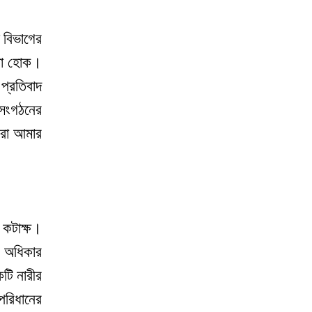
জ বিভাগের
দটা হোক।
প্রতিবাদ
 সংগঠনের
পরা আমার
 কটাক্ষ।
ার অধিকার
কটি নারীর
 পরিধানের