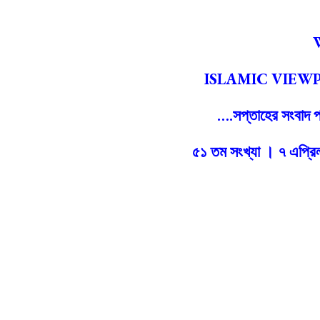
ISLAMIC VIEW
….
সপ্তাহের সংবাদ প
৫১
তম সংখ্যা
।
৭ এপ্রি