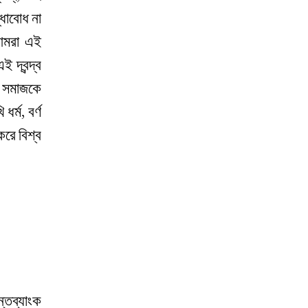
্ধাবোধ না
 আমরা এই
দ্বন্দ্ব
ি সমাজকে
র্ম, বর্ণ
করে বিশ্ব
্তব্যাংক