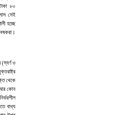
টাকা ৮০
মাস সেই
লী হচ্ছে
গবেষকরা।
(স্বর্ণ ও
্তরাষ্ট্র
ক্তি থেকে
র আর কোন
নির্ভরশীল
তে বাধ্য