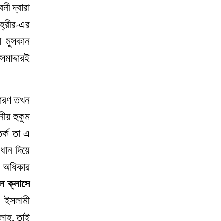
নী দ্বারা
হ্‌রীর-এর
া মুসকান
সমাদ্দারই
কারণ তখন
ীয় হুকুম
তর্ক তা এ
ধান দিয়ে
র অধিকার
লে ক্লাসে
, ইসলামী
াহ্‌, তাই