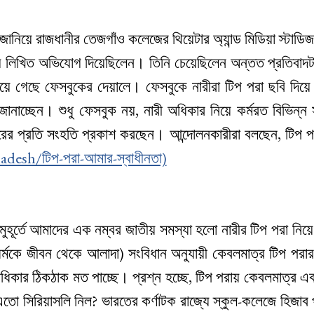
নিয়ে রাজধানীর তেজগাঁও কলেজের থিয়েটার অ্যান্ড মিডিয়া স্টাডি
নায় লিখিত অভিযোগ দিয়েছিলেন। তিনি চেয়েছিলেন অন্তত প্রতিবা
ে গেছে ফেসবুকের দেয়ালে। ফেসবুকে নারীরা টিপ পরা ছবি দিয়ে 
 জানাচ্ছেন। শুধু ফেসবুক নয়, নারী অধিকার নিয়ে কর্মরত বিভিন্ন
্দারের প্রতি সংহতি প্রকাশ করছেন। আন্দোলনকারীরা বলছেন, টিপ 
esh/টিপ-পরা-আমার-স্বাধীনতা)
হূর্তে আমাদের এক নম্বর জাতীয় সমস্যা হলো নারীর টিপ পরা নিয়ে
বা ধর্মকে জীবন থেকে আলাদা) সংবিধান অনুযায়ী কেবলমাত্র টিপ পর
 অধিকার ঠিকঠাক মত পাচ্ছে। প্রশ্ন হচ্ছে, টিপ পরায় কেবলমাত্র এ
েন এতো সিরিয়াসলি নিল? ভারতের কর্ণাটক রাজ্যে স্কুল-কলেজে হিজাব