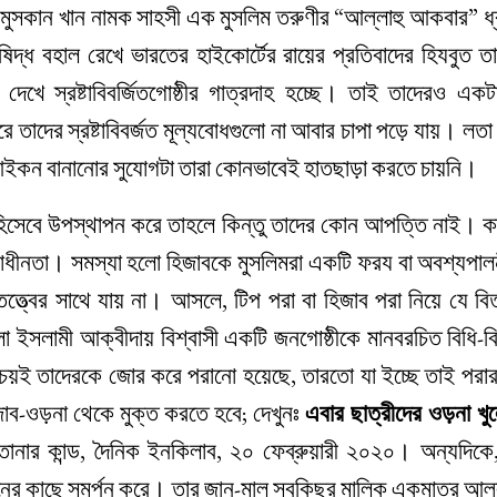
ে মুসকান খান নামক সাহসী এক মুসলিম তরুণীর “আল্লাহু আকবার” ধ্ব
িষিদ্ধ বহাল রেখে ভারতের হাইকোর্টের রায়ের প্রতিবাদের হিযবুত তা
দেখে স্রষ্টাবিবর্জিতগোষ্ঠীর গাত্রদাহ হচ্ছে। তাই তাদেরও একট
তাদের স্রষ্টাবিবর্জত মূল্যবোধগুলো না আবার চাপা পড়ে যায়। লতা 
ার আইকন বানানোর সুযোগটা তারা কোনভাবেই হাতছাড়া করতে চায়নি।
র হিসেবে উপস্থাপন করে তাহলে কিন্তু তাদের কোন আপত্তি নাই। 
বাধীনতা। সমস্যা হলো হিজাবকে মুসলিমরা একটি ফরয বা অবশ্যপালন
তত্ত্বের সাথে যায় না। আসলে, টিপ পরা বা হিজাব পরা নিয়ে যে বি
সলামী আক্বীদায় বিশ্বাসী একটি জনগোষ্ঠীকে মানবরচিত বিধি-বি
শ্চয়ই তাদেরকে জোর করে পরানো হয়েছে, তারতো যা ইচ্ছে তাই পরা
ব-ওড়না থেকে মুক্ত করতে হবে; দেখুনঃ
এবার ছাত্রীদের ওড়না খু
লতানার কান্ড, দৈনিক ইনকিলাব, ২০ ফেব্রুয়ারী ২০২০। অন্যদিকে
ধানের কাছে সমর্পন করে। তার জান-মাল সবকিছুর মালিক একমাত্র আল্ল