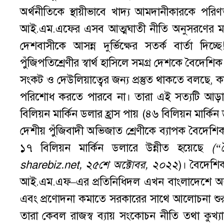
অর্থনীতিকে স্থায়ীভাবে খাদ্য আমদানীকারকে পরি
আই.এম.এফের এসব আত্মঘাতী নীতি অনুসরণের মাধ্
দেশবাসীকে আসন্ন দুর্ভিক্ষের সতর্ক বার্তা দিচ্ছে
পুঁজিপতিশ্রেণীর স্বার্থ হাসিলে সমগ্র দেশকে বৈদে
সংকট ও দেউলিয়াত্বের জন্য প্রস্তুত থাকতে বলছে, 
পরিশোধ করতে পারবে না। তারা এই সত্যটি আড়ালে
বিলিয়ন মার্কিন ডলার হ্রাস পায় (৪৬ বিলিয়ন মার
দেশীয় পুঁজিবাদী অভিজাত শ্রেণীকে ব্যাপক বৈদেশিক
১৭ বিলিয়ন মার্কিন ডলারে উন্নীত হয়েছে
(“
sharebiz.net,
২৫শে
অক্টোবর
,
২০২২
)। বৈদেশিক
আই.এম.এফ–এর প্রতিনিধিদল এখন বাংলাদেশে অবস্থা
এবং প্রণোদনা কমাতে সরকারের সাথে আলোচনা শুর
তারা কেবল রাজস্ব ব্যায় সংকোচন নীতি তথা কুখ্যা