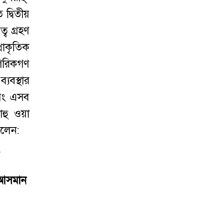
দ্বিতীয়
্ব গ্রহণ
রাকৃতিক
াগরিকগণ
্যবস্থার
এবং এসব
াহু ওয়া
বলেন:
وَلَوۡ اَن*
 আসমান