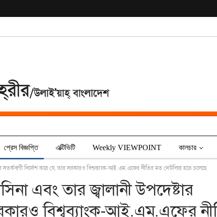
প্রেস বিজ্ঞপ্তি
এক্টিভিটি
Weekly VIEWPOINT
কালচার
ষ্টার সতর্কবাণী নির্দেশ করে যে, তার সরকারও বিশ্বব্যাংক-আই.এম.এফের নীতির মত দেউলিয়া হতে চলেছে
হাসিনা এবং তার জ্বালানী উপদেষ্টার
 সরকারও বিশ্বব্যাংক-আই.এম.এফের নী