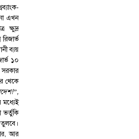
ব্যাংক-
িনা এখন
 ক্ষুদ্র
রিজার্ভ
নী ব্যয়
ার্ভ ১০
ন সরকার
ার থেকে
াদেশ
!”,
র মধ্যেই
ভর্তুকি
 তুলবে।
়ার, আর