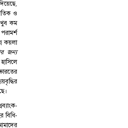
দিয়েছে,
নৈতিক ও
 খুব কম
পরামর্শ
ন কয়লা
র জন্য
থ হাসিলে
 ভারতের
়বৃদ্ধির
ছে।
ব্যাংক-
র বিধি-
া আমাদের