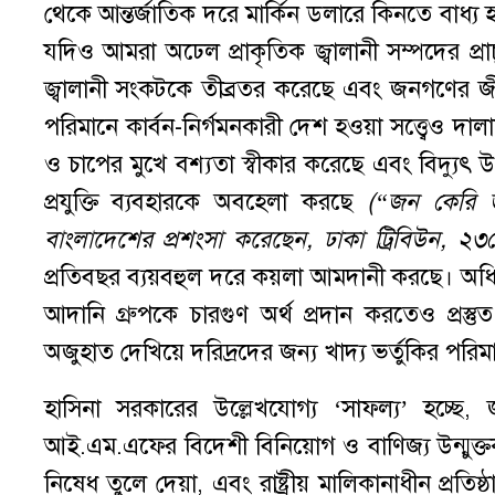
থেকে আন্তর্জাতিক দরে মার্কিন ডলারে কিনতে বাধ্য 
যদিও আমরা অঢেল প্রাকৃতিক জ্বালানী সম্পদের প্রাচ
জ্বালানী সংকটকে তীব্রতর করেছে এবং জনগণের জীব
পরিমানে কার্বন-নির্গমনকারী দেশ হওয়া সত্ত্বেও দ
ও চাপের মুখে বশ্যতা স্বীকার করেছে এবং বিদ্যুৎ
প্রযুক্তি ব্যবহারকে অবহেলা করছে
(“
জন
কেরি জ
বাংলাদেশের প্রশংসা করেছেন
,
ঢাকা
ট্রিবিউন
,
২৩
প্রতিবছর ব্যয়বহুল দরে কয়লা আমদানী করছে। অধিকন
আদানি গ্রুপকে চারগুণ অর্থ প্রদান করতেও প্রস্তুত,
অজুহাত দেখিয়ে দরিদ্রদের জন্য খাদ্য ভর্তুকির পরি
হাসিনা সরকারের উল্লেখযোগ্য ‘সাফল্য’ হচ্ছে, 
আই.এম.এফের বিদেশী বিনিয়োগ ও বাণিজ্য উন্মুক্ত
নিষেধ তুলে দেয়া, এবং রাষ্ট্রীয় মালিকানাধীন প্রতি