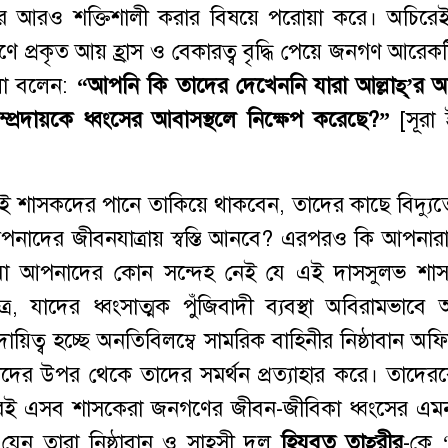
িদের আরও শক্তিশালী করার বিষয়ে পরোয়া করে। অচির
্রকৃত আয় হ্রাস ও বেকারত্ব বৃদ্ধি পেয়ে জনগণ আরেক
‘আলা বলেন:
“আপনি কি তাদের দেখেননি যারা আল্লাহ্’র অন
্রদায়কে ধ্বংসের আবাসস্থলে নিক্ষেপ করেছে?”
[সূরা ই
 শাসকদের পানে তাকিয়ে থাকবেন, তাদের কাছে বিদ্যুত
নাদের জীবনযাত্রায় স্বস্তি আনবে? এরপরও কি আপনার
া আপনাদের কোন সন্দেহ নেই যে এই দাসসুলভ শাসক
র, যাদের ধ্বংসাত্মক পুঁজিবাদী ব্যবস্থা অবিরামভাবে
ায়িত্ব হচ্ছে অনতিবিলম্বে সামরিক বাহিনীর নিষ্ঠাবান অফ
দের উপর থেকে তাদের সমর্থন প্রত্যাহার করে। তাদেরক
 করেই এসব শাসকেরা জনগণের জীবন-জীবিকা ধ্বংসের এ
যেন তারা নিষ্ঠাবান ও সাহসী দল
হিযবুত তাহ্‌রীর
-কে ‘