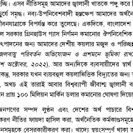
হচ্ছি। এসব নীতিসমূহ আমাদের জ্বালানী খাতকে পঙ্গু করে 
ুর্যে সমৃদ্ধ। নব্য-উপনিবেশবাদী হস্তক্ষেপ আমাদের অর্থ
নযাত্রাকে বিপর্যস্ত করে তুলেছে। একদিকে, বাংলাদেশ
ালাল সরকার গ্রিনহাউস গ্যাস নির্গমন কমানোর ঔপনিবেশিক 
 উৎপাদনের জন্য আমাদের দেশীয় কয়লার মজুদ ও পরিচ্ছন্
লবায়ু পরিবর্তন অভিযোজন ও প্রশমনে ভূমিকা রাখা
শে
অক্টোবর
,
২০২২
), আর অন্যদিকে ব্যবসায়ীদের স্বার্
্তু, সরকার যখন ব্যয়বহুল কয়লাভিত্তিক বিদ্যুতের জন্য
 অথচ এই তারাই আবার বিশ্বব্যাপী জীবাশ্ম জ্বালানী ব্যয
মান প্রায় ১০০ মিলিয়ন মার্কিন ডলার কমানোর ঘোষণা দিয়ে
জনগণের সম্পদ লুণ্ঠন এবং দেশের অর্থ পাচারে বিশ্ব
করণ নীতির ফায়দা হাসিল করা, অর্থনৈতিক কর্মকাণ্ডসমূহে
ষ্ঠানসমূহকে বেসরকারীকরণ করা। খাদ্যে স্বয়ংসম্পূর্ণ থাক