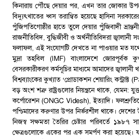
কিনারায় পৌঁছে দেয়ার পর, এখন তার জোকার উপদেষ্ট
বিদ্যুৎখাতের ধ্বস তরান্বিত হয়েছে হাসিনা সরকারের 
পুঁজিপতিগোষ্ঠীর হাতে তুলে দেয়ার পুঁজিবাদী ভ্রা
রাজনীতিবিদ, বুদ্ধিজীবী ও অর্থনীতিবিদরা জ্বালান
ফলাফল, এই সংযোগটি দেখতে না পাওয়ার মত যথেষ্ট
মুদ্রা তহবিল (IMF) বাংলাদেশে জোরপূর্বক ক
বেসরকারীকরণ কর্মসূচির মাধ্যমে আমাদের জ্বালানী খ
বিশ্বব্যাংকের কুখ্যাত ‘প্রোডাকশন শেয়ারিং কন্ট্রা
বড় অংশ শত্রু রাষ্ট্রগুলোর নিয়ন্ত্রনে থাকে, যেমন: 
কর্পোরেশন (ONGC Videsh), ইত্যাদি। ফলশ্রুতিতে, 
পশ্চিমাদের করুণার উপর নির্ভরশীল থাকে। দেশের উপক
নিজস্ব সক্ষমতা তৈরির চেষ্টার পরিবর্তে ১৯৮
ক্ষেত্রগুলোকে একের পর এক সমর্পণ করা হয়েছে। ফ