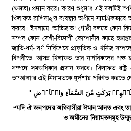
(ক্ষমতা) প্রদান করে। কারণ শুধুমাত্র এই দলটিই স্পষ
খিলাফত রাশিদাহ্’র ব্যবস্থার অধীনে সামগ্রিকভাবে আহ
করবে। ইসলামে ‘অভিজাত’ গোষ্ঠী বলতে কোন কিছুর
সম্পদ কোন দেশী-বিদেশী কোম্পানীর কাছে হস্তান্
জাতি-ধর্ম- বর্ণ নির্বিশেষে প্রাকৃতিক ও খনিজ সম্পদ
বিপরীতে, আসন্ন খিলাফত তার নাগরিকদের পক্ষ হয়ে
সম্পদে সমঅধিকার প্রদান করবে। খিলাফত রাষ্ট্র
তা‘আলা’র এই নিয়ামতকে দুর্দশায় পরিণত করতে দেব
“যদি ঐ জনপদের অধিবাসীরা ঈমান আনত এবং তাক
ও জমীনের নিয়ামতসমূহ উন্মু