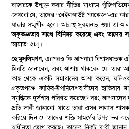
বাজারকে উন্মুক্ত করার নীতির মাধ্যমে পুঁজিপত
দেখবো যে, তাদের “বেইলআউট প্যাকেজ”-এর কারণে প
ধাক্কার সম্মুখীন হবে। আল্লাহ্ সুবহানাহু ওয়া তা
অকৃতজ্ঞতার সাথে বিনিময় করেছে এবং তাদের সম্প
আয়াত: ২৮]।
হে মুসলিমগণ,
এরপরও কি আপনারা বিশ্বাসঘাতক এই
মিনতি জানাবেন, এবং আশায় থাকবেন যে, তারা আপ
কাছ থেকে একটি সমাধানের আশা করেন, যদিওব
প্রকৃতপক্ষে কাফির-উপনিবেশবাদীদের হাতিয়ার মাত্
সমৃদ্ধিকে দুর্দশায় পরিণত করেছে? বরং আপনাদের দ
প্রতি দাবী জানানো, যাতে তারা এসব দালাল শাসক
করিয়ে দিন যে তাদের শক্তি-সামর্থের উপর ভর
স্বাধীনতা ভোগ করছে। তাদের নিকট দাবী জানান 