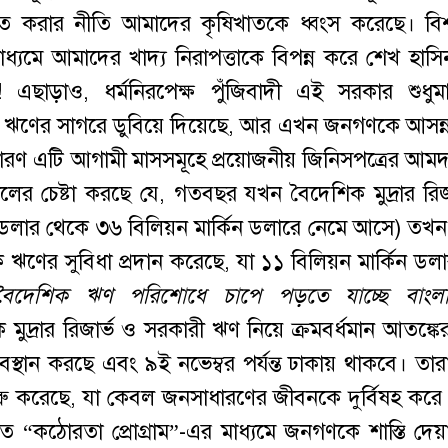
ণত করার নীতি আমাদের কৃষিখাতকে ধ্বংস করেছে। বিশ্ব
যমে আমাদের খাদ্য নিরাপত্তাকে বিপন্ন করে শেখ হাস
! এছাড়াও, ধর্মনিরপেক্ষ পুঁজিবাদী এই সরকার শুধুমাত্র
শিক ঋণের সাগরে ডুবিয়ে দিয়েছে, আর এখন জনগণকে আসন্ন 
কারণ এটি আগামী মাসসমূহে প্রয়োজনীয় জিনিসপত্রের আমদা
র চেষ্টা করছে যে, গতবছর যখন বৈদেশিক মুদ্রার রিজ
্কিন ডলার থেকে ৩৬ বিলিয়ন মার্কিন ডলারে নেমে আসে) তখ
 ঋণের সুবিধা প্রদান করেছে, যা ১১ বিলিয়ন মার্কিন ডল
বৈদেশিক
ঋণ পরিশোধে চাপে পড়তে যাচ্ছে বাংল
 মুদ্রার রিজার্ভ ও সরকারী ঋণ নিয়ে ক্রমবর্ধমান আতঙ্কে
ন করছে এবং ৯ই নভেম্বর পর্যন্ত ঢাকায় থাকবে। তারা 
ু করেছে, যা কেবল জনসাধারণের জীবনকে দুর্বিষহ করে
ত “কঠোরতা প্রোগ্রাম”-এর মাধ্যমে জনগণকে শাস্তি দেয