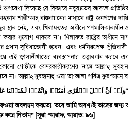
্ট রূপরেখা দিয়েছে যে কিভাবে নবুয়্যতের আদলে প্রতিষ্ঠিত 
কাম শারী‘আহ্ বাস্তবায়নের মাধ্যমে রাষ্ট্র জনগণের দায়িত
 স্থান নেই, এবং খিলাফতের অধীনে গণমালিকানাধীন প্
তর করার সুযোগ থাকবে না। খিলাফত রাষ্ট্রের অধীনে ন
ের প্রধান সুবিধাভোগী হবেন। এবং ধর্মনিরপেক্ষ পুঁজিবাদী ব
 এই জ্বালানীখাতের ব্যবস্থাপনার তত্ত্বাবধান করবে 
 কোনো গোষ্ঠীকে বেসরকারীকরণের নামে আল্লাহ্ সুবহান
ে না। আল্লাহ্ সুবহানাহু ওয়া তা‘আলা পবিত্র কুর‘আনে 
* َّ اَهۡلَ الۡقُرٰٓى اٰمَنُوۡا وَاتَّقَوۡا لَـفَتَحۡنَا عَلَيۡهِمۡ بَرَكٰتٍ مِّنَ السَّمَآءِ وَالۡاَرۡضِ
্বওয়া অবলম্বন করতো, তবে আমি অবশ্যই তাদের জন্য
ক্ত করে দিতাম” [সূরা ‘আরাফ, আয়াত: ৯৬]