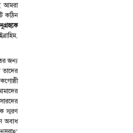
েই আমরা
টি কঠিন
ুগ্রহকে
ব্রাহিম,
ের জন্য
া তাদের
গোষ্ঠী
 আমাদের
িসারদের
ে স্মরণ
মন অবাধ
নুসরাহ্’