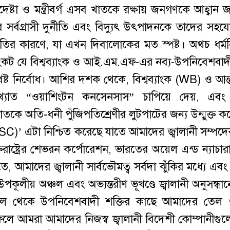
া ও মন্ত্রীবর্গ এসব খাতকে রক্ষায় জনগণকে আহ্বান জা
সর্বগ্রাসী দুর্নীতি এবং বিদ্যুৎ উৎপাদনকে তাদের সহযোগী
ন্তনীতির কারণে, যা এখন দিবালোকের মত স্পষ্ট। অথচ ধর্ম
ী সংকট যে বিশ্বব্যাংক ও আই.এম.এফ-এর নব্য-উপনিবেশবাদ
 নির্বোধ। আশির দশক থেকে, বিশ্বব্যাংক (WB) ও আন্ত
ুখ্যাত “ওয়াশিংটন কনসেনসাস” চাপিয়ে দেয়, এবং 
াতকে অতি-ধনী পুঁজিপতিশ্রেণীর লুটপাটের জন্য উন্মুক্ত 
ক্ট (PSC)’ এটা নিশ্চিত করেছে যাতে আমাদের জ্বালানী সম্প
যুক্তরাষ্ট্রের শেভরন কর্পোরেশন, ভারতের অয়েল এন্ড ন্যাচার
আমাদের জ্বালানী সার্বভৌমত্ব সর্বদা ঝুঁকির মধ্যে এবং
ূলীয় অঞ্চল এবং অভ্যন্তরীণ ভূখণ্ডে জ্বালানী অনুসন্ধা
৭ সাল থেকে উপনিবেশবাদী শক্তির কাছে আমাদের তেল 
লে আমরা আমাদের নিজস্ব জ্বালানী বিদেশী কোম্পানীগু