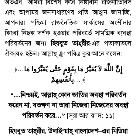
অতএব, আমরা বিশেষ করে নিষ্ঠাবান রাজনীতিবিদ
এবং আপামর জনসাধারণের প্রতি আহ্বান জানাচ্ছি,
আপনারা পশ্চিমা রাজনৈতিক সার্কাসের অংশীদার
কিংবা নিছক দর্শক হওয়ার পরিবর্তে সামগ্রিক ব্যবস্থা
পরিবর্তনের জন্য
হিযবুত তাহ্‌রীর
-এর পতাকাতলে
ঐক্যবদ্ধ হউন। আল্লাহ্ ﷻ পবিত্র কুর‘আনে বলেন:
﴿…
إِنَّ اللَّهَ لاَ يُغَيِّرُ مَا بِقَوْمٍ حَتَّى يُغَيِّرُوا مَا
بِأَنفُسِهِمْ
… ﴾
“…নিশ্চয়ই, আল্লাহ্ কোন জাতির অবস্থা পরিবর্তন
করেন না, যতক্ষণ না তারা নিজেরা নিজেদের অবস্থা
পরিবর্তন করে…”
[সূরা আর-রা’দ: ১১]
হিযবুত
তাহ্
রীর, উলাই
‘য়াহ্‌ বাংলাদেশ
–
এর
মিডিয়া