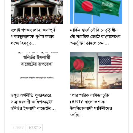
জুলাই গণঅভ্যুত্থান: অসম্পূর্ণ
মার্কিন স্বার্থে সৌদি নেতৃত্বাধীন
গণঅভ্যুত্থানকে পূর্ণাঙ্গ করার
নৌ সামরিক জোটে বাংলাদেশের
লক্ষ্যে হিযবুত…
অন্তর্ভুক্তি! তাহলে কেন…
ভঙ্গুর অর্থনীতি পুনরুদ্ধারে,
‘পারস্পরিক বাণিজ্য চুক্তি
সাম্রাজ্যবাদী আধিপত্যমুক্ত
(ART)’ বাংলাদেশকে
স্বনির্ভর ইসলামী বাজেটের…
উপনিবেশবাদী মার্কিনীদের
‘প্রক্সি…
PREV
NEXT