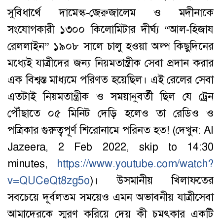
সুবিধার্থে দামেস্ক-জেরুজালেম ও মদীনাকে
সংযোগকারী ১৩০০ কিলোমিটার দীর্ঘ্য “আল-হিজায
রেললাইন” ১৯০৮ ‍সালে চালু হওয়া অল্প কিছুদিনের
মধ্যেই যাত্রীদের জন্য নিয়মতান্ত্রীক সেবা প্রদান করার
এক বিশ্বস্ত মাধ্যমে পরিণত হয়েছিল। এই রেলের সেবা
এতটাই নিয়মতান্ত্রীক ও সময়ানুবর্তী ছিল যে ট্রেন
পৌঁছাতে ০৫ মিনিট দেড়ি হলেও তা রেডিও ও
পত্রিকার গুরুত্বপূর্ণ শিরোনামে পরিনত হত! (দেখুন: Al
Jazeera, 2 Feb 2022, skip to 14:30
minutes,
https://www.youtube.com/watch?
v=QUCeQt8zg5o
)। উসমানীয় খিলাফতের
সবচেয়ে দূর্বলতম সময়েও এমন অভাবনীয় যাত্রীসেবা
আমাদেরকে স্মরণ করিয়ে দেয় কী চমৎকার একটি