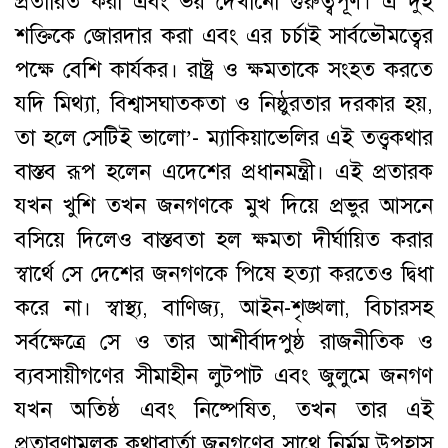
প্রতারিত করা এবং ভয় দেখানো গুরুত্বপূর্ণ। এ দুই
শক্তিকে জোরদার করা এবং এর চর্চাই সার্বভৌমত্বের
পক্ষে বেশি কার্যকর। রাষ্ট্র ও ক্ষমতাকে সংহত করতে
যদি মিথ্যা, বিশ্বাসঘাতকতা ও নিষ্ঠুরতার দরকার হয়,
তা হলে সেটিই ভালো’- ম্যাকিয়াভেলির এই তত্ত্বকথার
বাস্তব রূপ হলেন এদেশের প্রধানমন্ত্রী। এই প্রতারক
যখন খুশি তখন জনগণকে মুখ দিয়ে প্রভুর আসনে
বসিয়ে দিলেও বাস্তবতা হল ক্ষমতা দীর্ঘায়িত করার
স্বার্থে সে দেশের জনগণকে পিষে হত্যা করতেও দ্বিধা
করে না। স্বাস্থ্য, বাণিজ্য, আইন-শৃঙ্খলা, বিচারসহ
সর্বক্ষেত্রে সে ও তার আশীর্বাদপুষ্ঠ রাজনীতিক ও
ব্যবসায়ীগণের সীমাহীন লুটপাট এবং জুলুমে জনগণ
যখন অতিষ্ঠ এবং নিষ্পেষিত, তখন তার এই
প্রতারণামূলক কথাবার্তা জনগণের সাথে নির্মম উপহাস