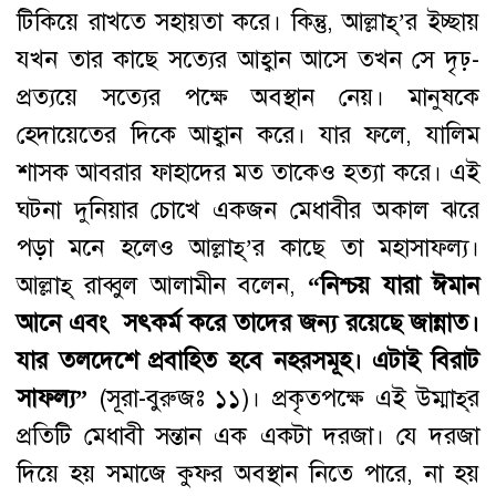
টিকিয়ে রাখতে সহায়তা করে। কিন্তু, আল্লাহ্‌’র ইচ্ছায়
যখন তার কাছে সত্যের আহ্বান আসে তখন সে দৃঢ়-
প্রত্যয়ে সত্যের পক্ষে অবস্থান নেয়। মানুষকে
হেদায়েতের দিকে আহ্বান করে। যার ফলে, যালিম
শাসক আবরার ফাহাদের মত তাকেও হত্যা করে। এই
ঘটনা দুনিয়ার চোখে একজন মেধাবীর অকাল ঝরে
পড়া মনে হলেও আল্লাহ্‌’র কাছে তা মহাসাফল্য।
আল্লাহ্‌ রাব্বুল আলামীন বলেন,
“নিশ্চয় যারা ঈমান
আনে এবং সৎকর্ম করে তাদের জন্য রয়েছে জান্নাত।
যার তলদেশে প্রবাহিত হবে নহরসমূহ। এটাই বিরাট
সাফল্য”
(সূরা-বুরুজঃ ১১)। প্রকৃতপক্ষে এই উম্মাহ্‌র
প্রতিটি মেধাবী সন্তান এক একটা দরজা। যে দরজা
দিয়ে হয় সমাজে কুফর অবস্থান নিতে পারে, না হয়