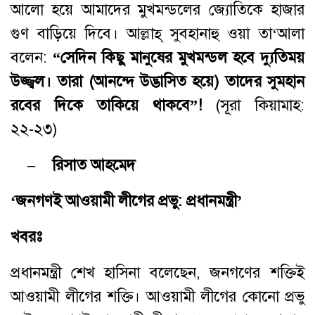
আলো হয়ে আমাদের মুখমন্ডলের জ্যোতিকে হাজার
গুণ বাড়িয়ে দিবে। আল্লাহ্‌ সুবহানাহু ওয়া তা‘আলা
বলেন:
“সেদিন কিছু মানুষের মুখমন্ডল হবে দ্যুতিময়
উজ্জ্বল। তারা (আনন্দে উদ্ভাসিত হয়ে) তাদের সুমহান
রবের দিকে তাকিয়ে থাকবে”!
(সূরা কিয়ামাহ:
২২-২৩)
– রিসাত আহমেদ
‘জনগণই আওয়ামী লীগের প্রভু: প্রধানমন্ত্রী’
খবরঃ
প্রধানমন্ত্রী শেখ হাসিনা বলেছেন, জনগণের শক্তিই
আওয়ামী লীগের শক্তি। আওয়ামী লীগের কোনো প্রভু