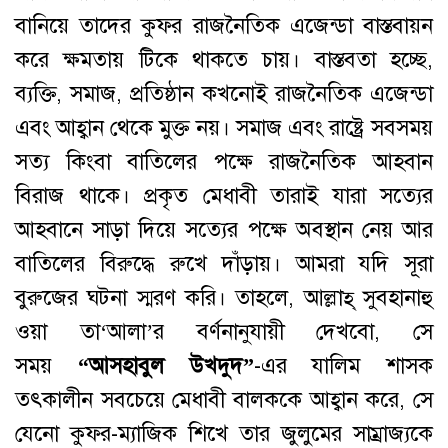
বানিয়ে তাদের কুফর রাজনৈতিক এজেন্ডা বাস্তবায়ন
করে ক্ষমতায় টিকে থাকতে চায়। বাস্তবতা হচ্ছে,
ব্যক্তি, সমাজ, প্রতিষ্ঠান কখনোই রাজনৈতিক এজেন্ডা
এবং আহ্বান থেকে মুক্ত নয়। সমাজ এবং রাষ্ট্রে সবসময়
সত্য কিংবা বাতিলের পক্ষে রাজনৈতিক আহবান
বিরাজ থাকে। প্রকৃত মেধাবী তারাই যারা সত্যের
আহবানে সাড়া দিয়ে সত্যের পক্ষে অবস্থান নেয় আর
বাতিলের বিরুদ্ধে রুখে দাঁড়ায়। আমরা যদি সূরা
বুরুজের ঘটনা স্মরণ করি। তাহলে, আল্লাহ্‌ সুবহানাহু
ওয়া তা‘আলা’র বর্ণনানুযায়ী দেখবো, সে
সময়
“আসহাবুল উখদুদ”
-এর যালিম শাসক
তৎকালীন সবচেয়ে মেধাবী বালককে আহ্বান করে, সে
যেনো কুফর-ম্যাজিক শিখে তার জুলুমের সাম্রাজ্যকে