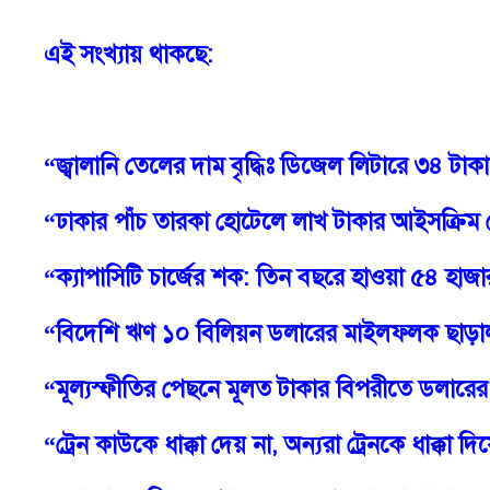
এই সংখ্যায় থাকছে
:
“
জ্বালানি
তেলের
দাম
বৃদ্ধিঃ
ডিজেল
লিটারে
৩৪
টাকা
“ঢাকার পাঁচ তারকা হোটেলে লাখ টাকার আইসক্রিম 
“
ক্যাপাসিটি
চার্জের
শক
:
তিন
বছরে
হাওয়া
৫৪
হাজা
“বিদেশি ঋণ ১০ বিলিয়ন ডলারের মাইলফলক ছাড়া
“
মূল্যস্ফীতির
পেছনে
মূলত
টাকার
বিপরীতে
ডলারের
“
ট্রেন
কাউকে
ধাক্কা
দেয়
না
,
অন্যরা
ট্রেনকে
ধাক্কা
দিয়