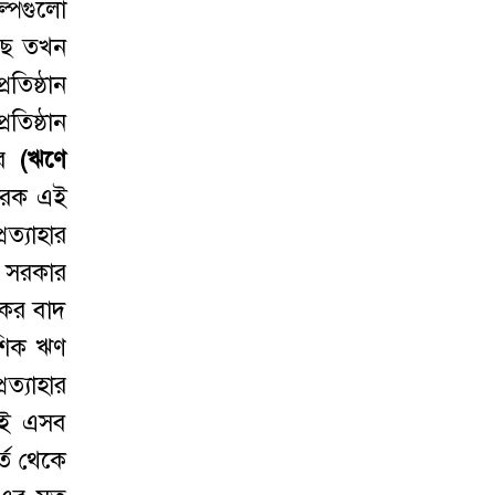
ল্পগুলো
রছে তখন
তিষ্ঠান
তিষ্ঠান
ার
(
ঋণে
তারক এই
ত্যাহার
ৎ সরকার
 কর বাদ
েশিক ঋণ
ত্যাহার
ৃতই এসব
্ত থেকে