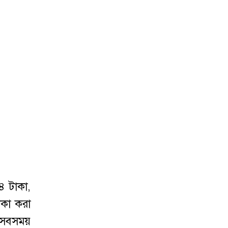
৪ টাকা,
াকা করা
 সবসময়