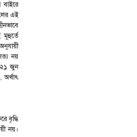
 বাইরে
েলের এই
হীনভাবে
ূহুর্তে
অনুযায়ী
সত্য নয়
 ২১ জুন
, অর্থাৎ
।
 বৃদ্ধি
দায়ী নয়।