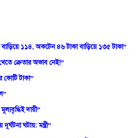
বাড়িয়ে
১১৪
,
অকটেন
৪৬
টাকা
বাড়িয়ে
১৩৫
টাকা
”
খেতে ক্রেতার অভাব নেই!”
র
কোটি
টাকা
”
ল”
মূল্যবৃদ্ধিই
দায়ী
”
ে
দুর্ঘটনা
ঘটায়
:
মন্ত্রী
”