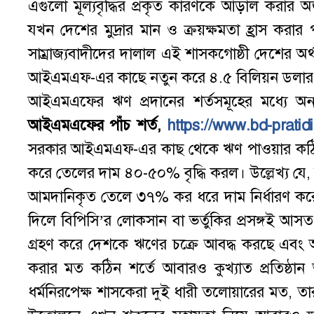
এগুলো মূল্যবৃদ্ধির প্রকৃত কারণকে আড়াল করার অজু
যখন দেশের মুদ্রার মান ও ক্রয়ক্ষমতা হ্রাস করার
সাম্রাজ্যবাদীদের দালাল এই শাসকগোষ্ঠী দেশের অর
আইএমএফ-এর কাছে নতুন করে ৪.৫ বিলিয়ন ডলার ঋণ গ
আইএমএফের ঋণ প্রদানের শর্তসমূহের মধ্যে অন্যত
আইএমএফের
পাঁচ
শর্ত
,
https://www.bd-pratid
সরকার আইএমএফ-এর কাছ থেকে ঋণ পাওয়ার কঠিন শর্ত
করে তেলের দাম ৪০-৫০% বৃদ্ধি করল। উল্লেখ্য যে,
আমদানিকৃত তেলে ৩৭% কর ধরে দাম নির্ধারণ কর
দিলে বিপিসি’র লোকসান বা ভর্তুকির প্রসঙ্গই আ
গ্রহণ করে দেশকে ঋণের চক্রে আবদ্ধ করছে এবং অন্য
করার মত কঠিন শর্তে আবারও কুখ্যাত প্রতিষ্ঠ
ধর্মনিরপেক্ষ শাসকেরা দুই ধারী তলোয়ারের মত, তা