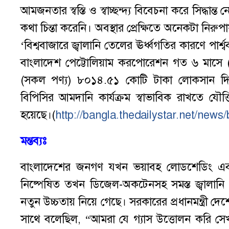
আমজনতার স্বস্তি ও স্বাচ্ছন্দ্য বিবেচনা করে সিদ্ধান
কথা চিন্তা করেনি। অবস্থার প্রেক্ষিতে অনেকটা নিরুপা
‘বিশ্ববাজারে জ্বালানি তেলের ঊর্ধ্বগতির কারণে পার্শ
বাংলাদেশ পেট্টোলিয়াম করপোরেশন গত ৬ মাসে (ফেব
(সকল পণ্য) ৮০১৪.৫১ কোটি টাকা লোকসান দিয়েছ
বিপিসির আমদানি কার্যক্রম স্বাভাবিক রাখতে যৌক্
হয়েছে।(
http://bangla.thedailystar.net/ne
মন্তব্যঃ
বাংলাদেশের জনগণ যখন ভয়াবহ লোডশেডিং এবং নিত্
নিষ্পেষিত তখন ডিজেল-অকটেনসহ সমস্ত জ্বালানি 
নতুন উচ্চতায় নিয়ে গেছে। সরকারের প্রধানমন্ত্রী দে
সাথে বলেছিল, “আমরা যে গ্যাস উত্তোলন করি সেখ