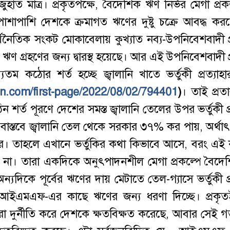
হাত মাত্র। প্রকৃতপক্ষে, বৈদেশিক ঋণ নির্ভর মেগা প্রক
 পাশাপাশি দেশকে ক্রমাগত ঋণের দুষ্টু চক্রে আবদ্ধ ক
্থনৈতিক সংকট মোকাবেলায় কুখ্যাত নব্য-উপনিবেশবাদী প্র
্রহণের জন্য দ্বারস্থ হয়েছে। আর এই উপনিবেশবাদী প্র
ম কঠোর শর্ত হচ্ছে জ্বালানি খাতে ভর্তুকী প্রত্যাহ
in.com/first-page/2022/08/02/794401
)
। তাই প্র
 পূরণে দেশের সমস্ত জ্বালানি তেলের উপর ভর্তুকী প্র
 বাস্তবে জ্বালানি তেল থেকে সরকার ৩৭% কর পায়, অর্থা
ে। তাহলে এখানে ভর্তুকির কথা কিভাবে আসে, বরং এই
সত না। তারা একদিকে অনুৎপাদনশীল মেগা প্রকল্পে বৈদ
দিকে পূর্বের ঋণের দায় মেটাতে তেল-গ্যাসে ভর্তুকী প্র
ান আইএমএফ-এর কাছে ঋণের জন্য ধরণা দিচ্ছে। প্রক
রা দুর্নীতি করে দেশকে ক্ষতবিক্ষত করেছে, আবার সেই গর