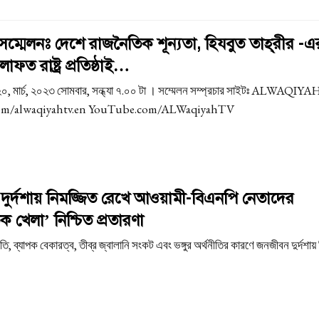
ম্মেলনঃ দেশে রাজনৈতিক শূন্যতা, হিযবুত তাহ্‌রীর -এ
িলাফত রাষ্ট্র প্রতিষ্ঠাই…
২০, মার্চ, ২০২৩ সোমবার, সন্ধ্যা ৭.০০ টা । সম্মেলন সম্প্রচার সাইটঃ ALWAQIY
om/alwaqiyahtv.en YouTube.com/ALWaqiyahTV
ুর্দশায় নিমজ্জিত রেখে আওয়ামী-বিএনপি নেতাদের
 খেলা’ নিশ্চিত প্রতারণা
তি, ব্যাপক বেকারত্ব, তীব্র জ্বালানি সংকট এবং ভঙ্গুর অর্থনীতির কারণে জনজীবন দুর্দশায়