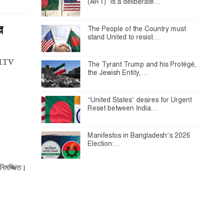
(ART)’ is a deliberate…
র
The People of the Country must
stand United to resist…
AH.TV
The Tyrant Trump and his Protégé,
the Jewish Entity,…
“United States’ desires for Urgent
Reset between India…
Manifestos in Bangladesh’s 2026
Election:…
 নিমজ্জিত।