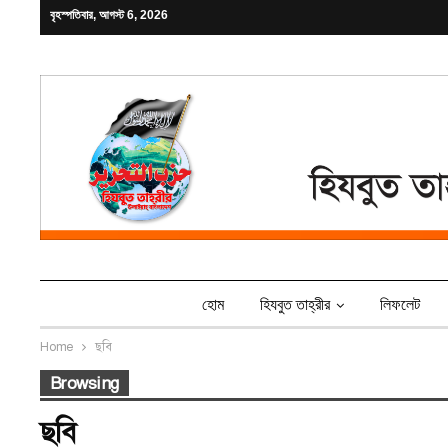
বৃহস্পতিবার, আগস্ট 6, 2026
হোম
হিযবুত তাহ্‌রীর
লিফলেট
Home
ছবি
Browsing
ছবি