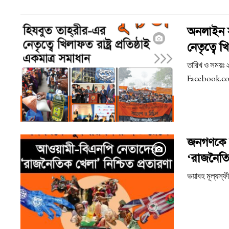
অনলাইন স
নেতৃত্বে খ
তারিখ ও সময়ঃ 
Facebook.c
জনগণকে দ
‘রাজনৈতিক
ভয়াবহ মূল্যস্ফী