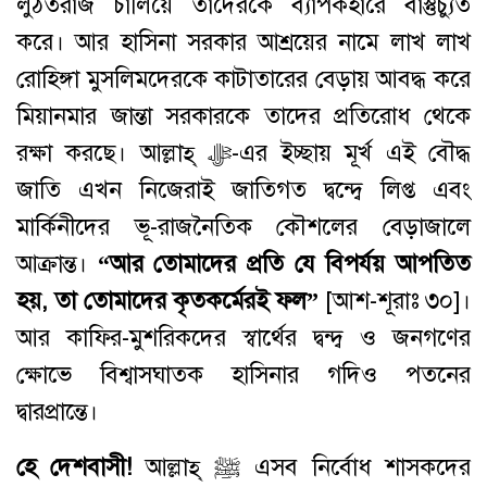
লুঠতরাজ চালিয়ে তাদেরকে ব্যাপকহারে বাস্তুচ্যুত
করে। আর হাসিনা সরকার আশ্রয়ের নামে লাখ লাখ
রোহিঙ্গা মুসলিমদেরকে কাটাতারের বেড়ায় আবদ্ধ করে
মিয়ানমার জান্তা সরকারকে তাদের প্রতিরোধ থেকে
রক্ষা করছে। আল্লাহ্‌ ﷻ-এর ইচ্ছায় মূর্খ এই বৌদ্ধ
জাতি এখন নিজেরাই জাতিগত দ্বন্দ্বে লিপ্ত এবং
মার্কিনীদের ভূ-রাজনৈতিক কৌশলের বেড়াজালে
আক্রান্ত।
“
আর
তোমাদের
প্রতি
যে
বিপর্যয়
আপতিত
হয়
,
তা
তোমাদের
কৃতকর্মেরই
ফল
”
[আশ-শূরাঃ ৩০]।
আর কাফির-মুশরিকদের স্বার্থের দ্বন্দ্ব ও জনগণের
ক্ষোভে বিশ্বাসঘাতক হাসিনার গদিও পতনের
দ্বারপ্রান্তে।
হে
দেশবাসী
!
আল্লাহ্‌ ﷺ এসব নির্বোধ শাসকদের