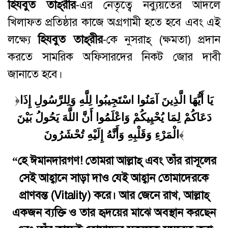
হিযবুত তাহ্
রীর
-এর নেতৃত্বে নব্যুয়তের আদলে
খিলাফত প্রতিষ্ঠার কাজে অগ্রগামী হতে হবে এবং এই
লক্ষ্যে
হিযবুত
তাহ্
রীর
-কে নুসরাহ্‌ (ক্ষমতা) প্রদান
করতে সামরিক অফিসারদের নিকট জোর দাবী
জানাতে হবে।
﴿
يَا أَيُّهَا الَّذِينَ آمَنُوا اسْتَجِيبُوا لِلَّهِ وَلِلرَّسُولِ إِذَا
دَعَاكُمْ لِمَا يُحْيِيكُمْ وَاعْلَمُوا أَنَّ اللَّهَ يَحُولُ بَيْنَ
الْمَرْءِ وَقَلْبِهِ وَأَنَّهُ إِلَيْهِ تُحْشَرُونَ
﴾
“
হে ঈমানদারগণ
!
তোমরা
আল্লাহ্
‌
এবং তাঁর
রাসূলের
সেই
আহ্বানে
সাড়া
দাও
যেই
আহ্বান
তোমাদেরকে
প্রাণবন্ত
(Vitality)
করে
।
আর
জেনে
রাখ
,
আল্লাহ্
একজন
ব্যক্তি
ও
তার
হৃদয়ের
মাঝে
অবস্থান
করছেন