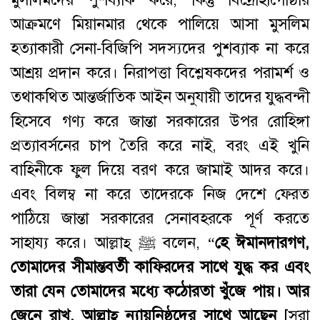
আক্রমণে মিয়ানমার থেকে পালিয়ে আসা মুসলিম
হত্যাকারী সেনা-বিজিপি সদস্যদের পুশব্যাক না করে
আশ্রয় প্রদান করে। নিরাপত্তা বিশ্লেষকদের পরামর্শ ও
তথাকথিত আন্তর্জাতিক আইন অনুযায়ী তাদের যুদ্ধবন্দী
হিসেবে গণ্য করে জান্তা সরকারের উপর রোহিঙ্গা
প্রত্যাবর্সনের চাপ তৈরি করে নাই, বরং এই খুনি
বাহিনীকে ফুল দিয়ে বরণ করে জামাই আদর করে।
এবং বিলম্ব না করে তাদেরকে নিজ দেশে ফেরত
পাঠিয়ে জান্তা সরকারের সেনাবহরকে পূর্ণ করতে
সাহায্য করে। আল্লাহ্ ﷺ বলেন, “
হে
ঈমানদারগণ
,
তোমাদের
সীমান্তবর্তী
কাফিরদের
সাথে
যুদ্ধ
কর
এবং
তারা
যেন
তোমাদের
মধ্যে
কঠোরতা
খুঁজে
পায়
।
আর
জেনে
রাখ
,
আল্লাহ্
ন্যায়নিষ্ঠদের
সাথে
আছেন
[সুরা