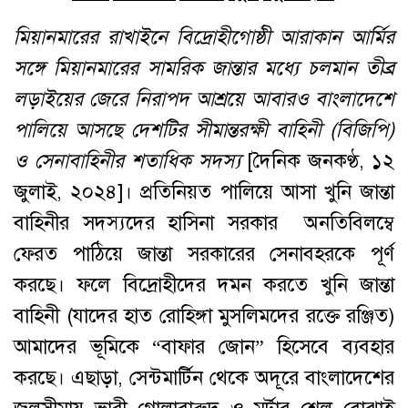
মিয়ানমারের
রাখাইনে
বিদ্রোহীগোষ্ঠী
আরাকান
আর্মির
সঙ্গে
মিয়ানমারের
সামরিক
জান্তার
মধ্যে
চলমান
তীব্র
লড়াইয়ের
জেরে
নিরাপদ
আশ্রয়ে
আবারও
বাংলাদেশে
পালিয়ে
আসছে
দেশটির
সীমান্তরক্ষী
বাহিনী
(
বিজিপি
)
ও
সেনাবাহিনীর
শতাধিক
সদস্য
[দৈনিক জনকণ্ঠ, ১২
জুলাই, ২০২৪]। প্রতিনিয়ত পালিয়ে আসা খুনি জান্তা
বাহিনীর সদস্যদের হাসিনা সরকার অনতিবিলম্বে
ফেরত পাঠিয়ে জান্তা সরকারের সেনাবহরকে পূর্ণ
করছে। ফলে বিদ্রোহীদের দমন করতে খুনি জান্তা
বাহিনী (যাদের হাত রোহিঙ্গা মুসলিমদের রক্তে রঞ্জিত)
আমাদের ভূমিকে “বাফার জোন” হিসেবে ব্যবহার
করছে। এছাড়া, সেন্টমার্টিন থেকে অদূরে বাংলাদেশের