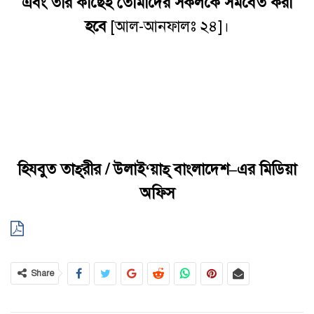
এবং
তাঁর
কাছেই
তোমাদের
সকলকে
সমবেত
করা
হবে
[আল-আনফালঃ ২৪]।
হিযবুত
তাহ্
রীর
/ উলাই‘য়াহ্‌ বাংলাদেশ
–
এর
মিডিয়া
অফিস
Share