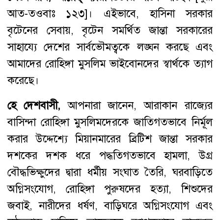
আত-তওবাঃ ১২৩]। এইভাবে, হাসিনা সরকার
বৃটেনের সেবায়, বৃটেন সমর্থিত জান্তা সরকারের
সাহায্যে দেশের সার্বভৌমত্বকে লঙ্ঘন করছে এবং
আমাদের রোহিঙ্গা মুসলিম ভাইবোনদের স্বার্থকে ত্যাগ
করেছে।
হে
দেশবাসী
,
আপনারা জানেন, আরাকান রাজ্যের
বাসিন্দা রোহিঙ্গা মুসলিমদেরকে জাতিগতভাবে নির্মূল
করার উদ্দেশ্যে মিয়ানমারের ব্রিটিশ জান্তা সরকার
দশকের দশক ধরে পদ্ধতিগতভাবে হামলা, উগ্র
বৌদ্ধভিক্ষুদের দ্বারা ধর্মীয় সংঘাত তৈরি, ঘরবাড়িতে
অগ্নিসংযোগ, রোহিঙ্গা পুরুষদের হত্যা, শিশুদের
জবাই, নারীদের ধর্ষণ, বাড়িঘরে অগ্নিসংযোগ এবং