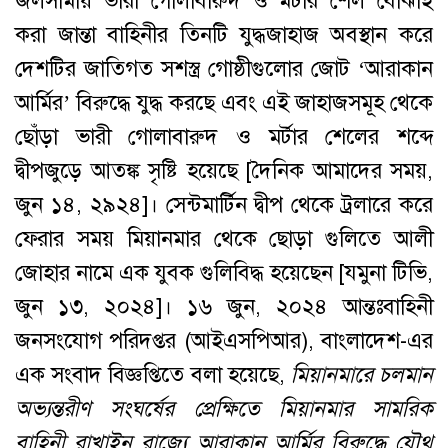
জলসীমায় ভারী গোলাবারুদ ও মর্টার শেল বোঝাই
করা জান্তা বাহিনীর তিনটি যুদ্ধজাহাজ অবস্থান করে
দেশটির জাতিগত সশস্ত্র গোষ্ঠীগুলোর জোট ‘আরাকান
আর্মির’ বিরুদ্ধে যুদ্ধ করছে এবং এই জাহাজসমূহ থেকে
ছোঁড়া ভারী গোলাবারুদ ও মর্টার শেলের শব্দে
দ্বীপজুড়ে আতঙ্ক সৃষ্টি হয়েছে [দৈনিক আমাদের সময়,
জুন ১৪, ২৯২৪]। সেন্টমার্টিন দ্বীপ থেকে ট্রলারে করে
ফেরার সময় মিয়ানমার থেকে ছোড়া গুলিতে আলী
জোহার নামে এক যুবক গুলিবিদ্ধ হয়েছেন [যমুনা টিভি,
জুন ১৩, ২০২৪]। ১৬ জুন, ২০২৪ আন্তঃবাহিনী
জনসংযোগ পরিদপ্তর (আইএসপিআর), বাংলাদেশ-এর
এক সংবাদ বিজ্ঞপ্তিতে বলা হয়েছে,
মিয়ানমারে
চলমান
অভ্যন্তরীণ
সংঘর্ষের
প্রেক্ষিতে
মিয়ানমার
সামরিক
বাহিনী
রাখাইন
রাজ্যে
আরাকান
আর্মির
বিরুদ্ধে
যৌথ