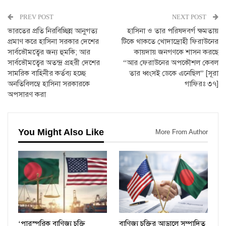
PREV POST
NEXT POST
ভারতের প্রতি নিরবিচ্ছিন্ন আনুগত্য
হাসিনা ও তার পরিষদবর্গ ক্ষমতায়
প্রমাণ করে হাসিনা সরকার দেশের
টিকে থাকতে খোদাদ্রোহী ফিরাউনের
সার্বভৌমত্বের জন্য হুমকি; আর
কায়দায় জনগণকে শাসন করছে
সার্বভৌমত্বের অতন্দ্র প্রহরী দেশের
“আর ফেরাউনের অপকৌশল কেবল
সামরিক বাহিনীর কর্তব্য হচ্ছে
তার ধ্বংসই ডেকে এনেছিল” [সূরা
অনতিবিলম্বে হাসিনা সরকারকে
গাফিরঃ ৩৭]
অপসারণ করা
You Might Also Like
More From Author
‘পারস্পরিক বাণিজ্য চুক্তি
বাণিজ্য চুক্তির আড়ালে সম্পাদিত