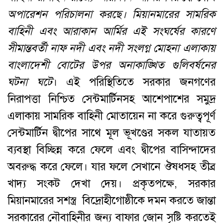
অপারেশন
পরিচালনা
করছে
।
মিয়ানমারের সামরিক
বাহিনী
এবং
আরাকান
আর্মির
এই
সংঘর্ষের
কারণে
সীমান্তবর্তী
নাফ
নদী
এবং
নদী
সংলগ্ন
মোহনা
এলাকায়
বাংলাদেশী
বোটের
উপর
অনাকাঙ্খিত
গুলিবর্ষনের
ঘটনা
ঘটে
। এই পরিস্থিতিতে সরকার জনগণের
নিরাপত্তা নিশ্চিত সেন্টমার্টিনসহ আশেপাশের সমুদ্র
এলাকায় সামরিক বাহিনী মোতায়েন না করে গুরুত্বপূর্ণ
সেন্টমার্টিন দ্বীপের সাথে মূল ভূখণ্ডের সকল যাতায়ত
ব্যবস্থা বিচ্ছিন্ন করে ফেলে এবং দ্বীপের বাসিন্দাদের
অবরুদ্ধ করে ফেলে। যার ফলে সেখানে ঔষধসহ তীব্র
খাদ্য সংকট দেখা দেয়। প্রকৃতপক্ষে, সরকার
মিয়ানমারের সশস্ত্র বিদ্রোহীগোষ্ঠীকে দমন করতে জান্তা
সরকারের নৌবাহিনীর জন্য বাফার জোন সৃষ্টি করতেই