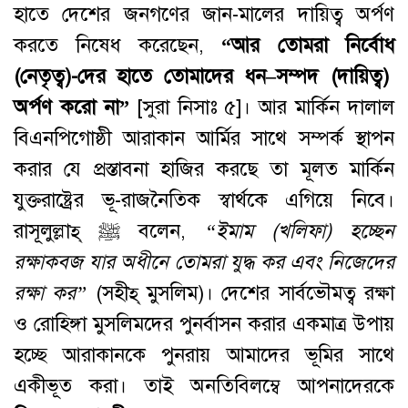
হাতে দেশের জনগণের জান-মালের দায়িত্ব অর্পণ
করতে নিষেধ করেছেন,
“
আর
তোমরা
নির্বোধ
(
নেতৃত্ব
)-
দের
হাতে
তোমাদের
ধন
–
সম্পদ
(
দায়িত্ব
)
অর্পণ
করো
না
”
[সুরা নিসাঃ ৫]। আর মার্কিন দালাল
বিএনপিগোষ্ঠী আরাকান আর্মির সাথে সম্পর্ক স্থাপন
করার যে প্রস্তাবনা হাজির করছে তা মূলত মার্কিন
যুক্তরাষ্ট্রের ভূ-রাজনৈতিক স্বার্থকে এগিয়ে নিবে।
রাসূলুল্লাহ্‌ ﷺ বলেন,
“
ইমাম
(
খলিফা
)
হচ্ছেন
রক্ষাকবজ
যার
অধীনে
তোমরা
যুদ্ধ
কর
এবং
নিজেদের
রক্ষা
কর
”
(সহীহ্‌ মুসলিম)। দেশের সার্বভৌমত্ব রক্ষা
ও রোহিঙ্গা মুসলিমদের পুনর্বাসন করার একমাত্র উপায়
হচ্ছে আরাকানকে পুনরায় আমাদের ভূমির সাথে
একীভূত করা। তাই অনতিবিলম্বে আপনাদেরকে