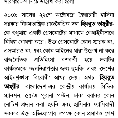
সারসংক্ষেপ নিচে ‍উল্লেখ করা হলো:
২০০৯ সালের ২২শে অক্টোবরে স্বৈরাচারী হাসিনা
সরকার নিয়মতান্ত্রিক রাজনৈতিক দল
হিযবুত তাহ্‌রীর
-
কে শুধুমাত্র একটি প্রেসনোটের মাধ্যমে বেআইনীভাবে
নিষিদ্ধ ঘোষণা করে। উক্ত প্রেসনোটে কোন স্মারক নং,
এসআরও নং এবং কোন আইনের ধারা উল্লেখ না করে
রাজনৈতিক প্রতিহিংসা বশবর্তী হয়ে দলটির
কার্যক্রমকে ‘জননিরাপত্তার জন্য হুমকি’ এবং ‘দেশের
আইনশৃঙ্খলা বিরোধী’ আখ্যা দেয়। অথচ,
হিযবুত
তাহ্‌রীর
, বাংলাদেশ-এর কেন্দ্রীয় কার্যালয় সিদ্দিক
ম্যানশন, ৫৫/এ পুরানা পল্টন, ঢাকা বরাবর কোন
নোটিশ প্রদান করা হয়নি এবং হাসিনার ফ্যাসিবাদী
সরকার উক্ত অভিযোগের স্বপক্ষে কোন প্রমাণও পেশ