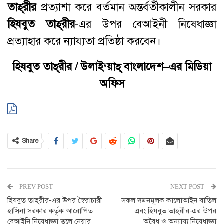
তাহ্‌রীর
প্রত্যাশা করে বর্তমান অন্তর্বর্তীকালীন সরকার
হিযবুত তাহ্‌রীর
-এর উপর বেআইনী নিষেধাজ্ঞা
প্রত্যাহার করে ন্যায্যতা প্রতিষ্ঠা করবেন।
হিযবুত
তাহ্
রীর / উলাই
‘
য়াহ্
‌
বাংলাদেশ
–
এর
মিডিয়া
অফিস
Share
PREV POST
NEXT POST
হিযবুত তাহ্‌রীর-এর উপর স্বৈরাচারী
সকল দমনমূলক কালোআইন বাতিল
হাসিনা সরকার কর্তৃক আরোপিত
এবং হিযবুত তাহ্‌রীর-এর উপর
বেআইনি নিষেধাজ্ঞা তুলে নেয়ার
অবৈধ ও অন্যায্য নিষেধাজ্ঞা