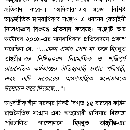
প্রতিবাদ করেন। ‘অধিকার’-এর মতো বিশিষ্ট
আন্তর্জাতিক মানবাধিকার সংস্থাও এ ধরনের বেআইনী
নিষেধাজ্ঞার বিরুদ্ধে প্রতিবাদ করেছে। সংস্থাটি তার
অক্টোবর ২০০৯-এর মানবাধিকার প্রতিবেদনে প্রকাশ
করেছিল যে:
“…
কোন
প্রমাণ
পেশ
না
করে
হিযবুত
তাহ্‌রীর-
এর
নিষিদ্ধকরণ
নিয়মাফিক
ও
শান্তিপূর্ণ
রাজনৈতিক
কর্মকাণ্ডের
ঐতিহ্যবাহী
প্রথার
পরিপন্থী
,
এবং
এটি
সরকারের
অগণতান্ত্রিক
মনোভাবকে
উন্মোচন
করে
দিয়েছে
…”
।
অন্তর্বর্তীকালীন সরকার নিকট বিগত ১৫ বছরের কঠিন
রাজনৈতিক সংগ্রাম এবং অত্যাচারী হাসিনার বিরুদ্ধে
পরিচালিত আন্দোলনে
হিযবুত
তাহ্
রীর
-এর