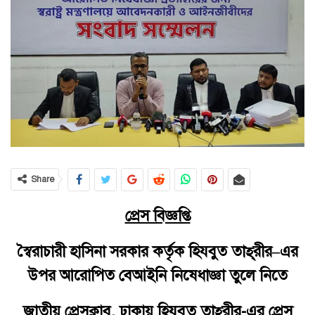
Share
প্রেস বিজ্ঞপ্তি
স্বৈরাচারী
হাসিনা
সরকার
কর্তৃক
হিযবুত
তাহ্
রীর
–
এর
উপর আরোপিত
বেআইনি
নিষেধাজ্ঞা
তুলে
নিতে
জাতীয় প্রেসক্লাব, ঢাকায় হিযবুত তাহ্‌রীর-এর প্রেস