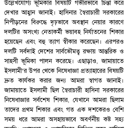
উল্লেখযোগ্য ভূমিকার বিষয়টি গভীরভাবে চিন্তা করে
দেখার আহ্বান জানাই। হাসিনার স্বৈরাচারী সরকারের
নিপীড়নের বিরুদ্ধে দৃঢ়ভাবে অবস্থান নেয়ার কারণে
দলটির অসংখ্য নেতাকর্মী ভয়াবহ নির্যাতনের শিকার
হয়েছেন এবং বহু ত্যাগ স্বীকার করেছেন। এরপরও
দলটি সর্বদাই দেশের সার্বভৌমত্ব রক্ষায় আন্তরিক ও
সাহসী ভূমিকা পালন করেছে। এছাড়াও, জামায়াতে
ইসলামী’র উপর থেকে নিষেধাজ্ঞা প্রত্যাহারের বিষয়টি
দ্রুত কার্যকর করার জন্য আমরা স্বাগত জানাই।
জামায়াতে ইসলামী ছিল স্বৈরাচারী হাসিনা সরকারের
নিষেধাজ্ঞার সর্বশেষ শিকার, যেখানে আমরা ছিলাম
তাদের প্রথম শিকার এবং গত এক দশকেরও বেশি
সময় ধরে আমরা অসহায়ভাবে অবর্ণনীয় কষ্ট সহ্য