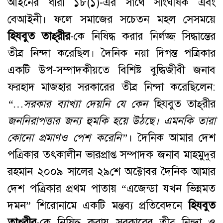
আইনের ধারা ১৮(১)-এর সাথে সাংঘর্ষিক এবং
বেআইনী। ফলে সমাজের সচেতন মহল সেসময়ে
হিযবুত তাহ্‌রীর
-কে নিষিদ্ধ করার নির্লজ্জ সিদ্ধান্তের
তীব্র নিন্দা করেছিল। দৈনিক নয়া দিগন্ত পত্রিকার
একটি উপ-সম্পাদকীয়তে বিশিষ্ট বুদ্ধিজীবী জনাব
ফরহাদ মাজহার সরকারের তীব্র নিন্দা করেছিলেন:
“…
সরকার
ব্যাখ্যা
দেয়নি
যে
কেন
হিযবুত তাহ্‌রীর
জননিরাপত্তার
জন্য
হুমকি
হয়ে
উঠছে
।
এমনকি
তারা
কোনো
প্রমাণও
পেশ
করেনি
”
। দৈনিক আমার দেশ
পত্রিকার তৎকালীন ভারপ্রাপ্ত সম্পাদক জনাব মাহমুদুর
রহমান ২০০৯ সালের ২৯শে অক্টোবর দৈনিক আমার
দেশ পত্রিকার প্রথম পাতায় “এজেন্ডা যখন ভিন্নমত
দমন” শিরোনামে একটি মন্তব্য প্রতিবেদনে
হিযবুত
তাহ্‌রীর
-কে নিষিদ্ধ করায় সরকারের তীব্র নিন্দা ও