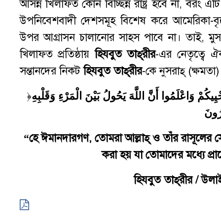
আসন্ন খিলাফত কোন বিচ্ছিন্ন রাষ্ট্র হবে না, বরং এট
উপনিবেশবাদী দেশসমূহ বিশেষ করে আমেরিকা-ব
উপর আগ্রাসন চালানোর সাহস পাবে না। তাই, মুসলিম
খিলাফত প্রতিষ্ঠায়
হিযবুত তাহ্
রীর
-এর নেতৃত্বে ঐ
সন্তানদের নিকট
হিযবুত তাহ্
রীর
-কে নুসরাহ্‌ (ক্ষমতা
﴿
ْيِيكُمْ وَاعْلَمُوا أَنَّ اللَّهَ يَحُولُ بَيْنَ الْمَرْءِ وَقَلْبِهِ
َرُونَ
“
হে
ঈমানদারগণ
,
তোমরা
আল্লাহ্
ও তাঁর
রাসূলের 
করা হয় যা তোমাদের মধ্যে প্রা
হিযবুত
তাহ্
রীর / উলা