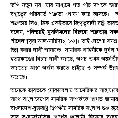
ভঙ্গি নতুন নয়, যার মাধ্যমে গত পাঁচ দশকে ভারত 
বন্ধুত্বের পরিবর্তে শত্রুতা পোষণ করে আসছে। অব
শত্রুতায় লিপ্ত, ঠিক একইভাবে হিন্দুত্ববাদী রাষ্ট্র
বলেন,
“
নিশ্চয়ই
মুসলিমদের
বিরুদ্ধে
শত্রুতায়
সক
পাবেন
”
[সূরা আল-মায়িদাহ্‌: ৮২]। তাই দেশের সমগ্র
ছিন্ন করার দাবী জানাচ্ছে, সামরিক বাহিনীকে দুর
হত্যাকাণ্ডের বিচার দাবী করছে; অথচ তখন অন্তর্বর
ভারতের আস্থা অর্জন করতে চাইছে ও সম্পর্ক উন্ন
করেছে।
অনেকে ভারতকে মোকাবেলায় আমেরিকার সাহায্যকে 
সাথে বাংলাদেশের সামরিক সম্পর্ককে স্বাগত জান
বাংলাদেশ-যুক্তরাষ্ট্র দ্বিপক্ষীয় সামরিক সংলাপ শু
তার ভূ-রাজনৈতিক স্বার্থের জ্বালানী হিসেবে