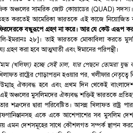
যাসিফিক অঞ্চলের সামরিক জোট কোয়াডের (QUAD) সদস্য
ে প্রতিহত করতেই আমেরিকা ভারতকে এই কাজে নিয়োজিত
ফিরদেরকে
বন্ধুরূপে
গ্রহণ
না
করে
।
আর
যে
কেউ
এরূপ
কর
লি-ইমরানঃ ২৮]। তাই ভারতকে মোকাবিলা করতে মুস
য্য গ্রহণ করা হবে আত্মঘাতী এবং ঈমানের পরিপন্থী।
মাম
(
খলিফা
)
হচ্ছে
সেই
ঢাল
,
যার
পেছনে
তোমরা
যুদ্ধ
লাফত রাষ্ট্রের গোড়াপত্তন হওয়ার পর, খলীফার নেতৃত্বে ন
লিম উম্মাহ্ ঐক্যবদ্ধ হবে এবং প্রথম দিন থেকেই বাংলাদ
য, এই অঞ্চলের মুসলিমদের ঐক্যবদ্ধ শক্তিই ভারতকে প্রতি
 শত্রুদের দ্বারা পরিবেষ্টিত। আসন্ন খিলাফত রাষ্ট্র পা
িয়া, আফগানিস্তানসহ একে একে আশেপাশের সব মুসলিম দে
 নয় এমন দেশসমূহের সাথে কৌশলগত সম্পর্ক স্থাপন কর