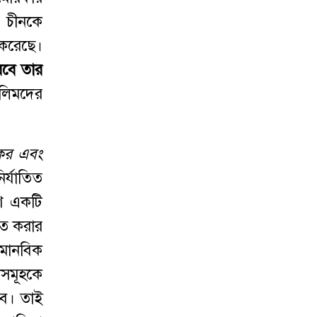
। চীনকে
 করেছে।
বে
তার
লিমদের
কর
এবং
ির্যাতিত
েশ একটি
হত করার
রমানবিক
শসমূহকে
বে। তাই