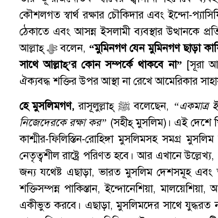
কৌশলগত স্বার্থ রক্ষার চৌকিদার এবং ইন্দো-প্
ঠেকাতে এবং আসন্ন ইসলামী ব্যবস্থার উত্থানক
আল্লাহ্ ﷻ বলেন,
“
মুমিনগণ
যেন
মুমিনগণ
ছাড়া
কা
সাথে
আল্লাহ্
‌’
র
কোন
সম্পর্কে
থাকবে
না
”
[সূরা আ
ঐক্যবদ্ধ শক্তির উপর আস্থা না রেখে আমেরিকার সাহা
হে
মুসলিমগণ
,
রাসূলুল্লাহ্ ﷺ বলেছেন,
“
একমাত্র
ই
নিজেদেরকে
রক্ষা
কর
”
(সহীহ্ মুসলিম)। এই দেশে খি
কাশ্মীর-ফিলিস্তিন-রোহিঙ্গা মুসলিমসহ সমগ্র মুস
নেতৃত্বশীল রাষ্ট্রে পরিণত হবে। আর এখানে উল্লেখ্
জন্য যথেষ্ট এছাড়া, ভারত মুসলিম দেশসমূহ এবং তার
শক্তিসম্পন্ন পাকিস্তান, ইন্দোনেশিয়া, মালয়েশ
একীভুত করবে। এছাড়া, মুসলিমদের সাথে যুদ্ধরত