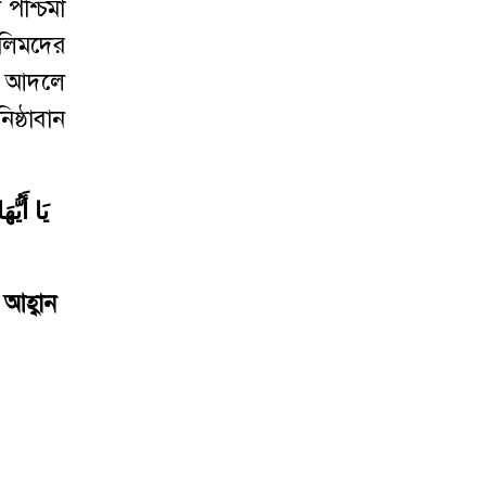
 পশ্চিমা
লিমদের
ের আদলে
ষ্ঠাবান
يَا أَيُّ
আহ্বান