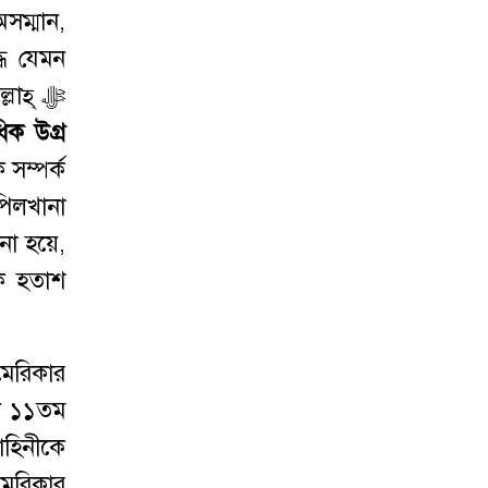
সম্মান,
ধে যেমন
াহ্ ﷻ
ধিক
উগ্র
 সম্পর্ক
পিলখানা
না হয়ে,
কে হতাশ
মেরিকার
িখ ১১তম
বাহিনীকে
মেরিকার