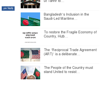
ut Tahrir to…
প্রেস বিজ্ঞপ্তি
Bangladesh’s Inclusion in the
Saudi-Led Maritime…
To restore the Fragile Economy of
Country, Hizb…
The ‘Reciprocal Trade Agreement
(ART)’ is a deliberate…
The People of the Country must
stand United to resist…