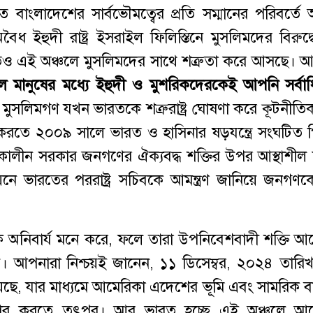
বাংলাদেশের সার্বভৌমত্বের প্রতি সম্মানের পরিবর্তে অ
ৈধ ইহুদী রাষ্ট্র ইসরাইল ফিলিস্তিনে মুসলিমদের বিরুদ্
 ভারতও এই অঞ্চলে মুসলিমদের সাথে শত্রুতা করে আসছে। আল্ল
ল
মানুষের
মধ্যে
ইহুদী
ও
মুশরিকদেরকেই
আপনি
সর্বা
 মুসলিমগণ যখন ভারতকে শত্রুরাষ্ট্র ঘোষণা করে কূটনীতিক
্বল করতে ২০০৯ সালে ভারত ও হাসিনার ষড়যন্ত্রে সংঘটিত 
্তীকালীন সরকার জনগণের ঐক্যবদ্ধ শক্তির উপর আস্থাশীল 
য়নে ভারতের পররাষ্ট্র সচিবকে আমন্ত্রণ জানিয়ে জনগণ
অনিবার্য মনে করে, ফলে তারা উপনিবেশবাদী শক্তি আ
ায়। আপনারা নিশ্চয়ই জানেন, ১১ ডিসেম্বর, ২০২৪ তার
রু হয়েছে, যার মাধ্যমে আমেরিকা এদেশের ভূমি এবং সামরিক 
 ব্যবহার করতে তৎপর। আর ভারত হচ্ছে এই অঞ্চলে আ