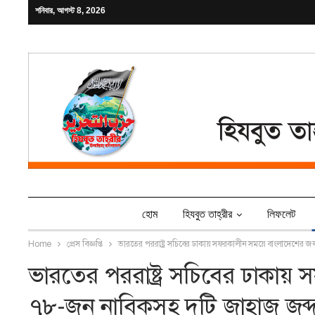
শনিবার, আগস্ট 8, 2026
হোম
হিযবুত তাহ্‌রীর
লিফলেট
Home
প্রেস বিজ্ঞপ্তি
ভারতের পররাষ্ট্র সচিবের ঢাকায় সফরকালীন সময়ে বাংলাদেশের জ
ভারতের পররাষ্ট্র সচিবের ঢাকা
৭৮-জন নাবিকসহ দুটি জাহাজ জব্দ