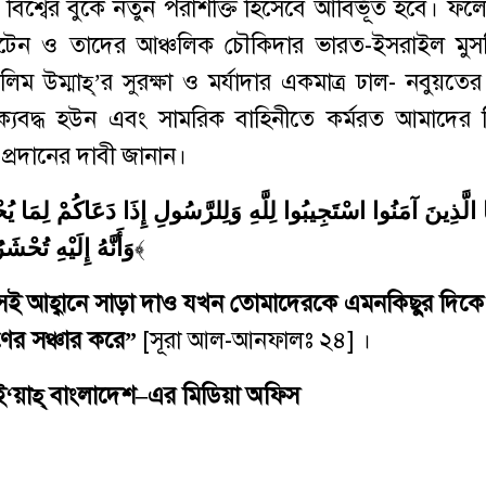
ি বিশ্বের বুকে নতুন পরাশক্তি হিসেবে আবির্ভূত হবে। ফলে
ৃটেন ও তাদের আঞ্চলিক চৌকিদার ভারত-ইসরাইল মুস
 উম্মাহ্‌’র সুরক্ষা ও মর্যাদার একমাত্র ঢাল- নবুয়ত
ক্যবদ্ধ হউন এবং সামরিক বাহিনীতে কর্মরত আমাদের নি
) প্রদানের দাবী জানান।
هَا الَّذِينَ آمَنُوا اسْتَجِيبُوا لِلَّهِ وَلِلرَّسُولِ إِذَا دَعَاكُمْ لِمَا يُح
وَأَنَّهُ إِلَيْهِ تُحْش
﴾
সেই আহ্বানে সাড়া দাও যখন তোমাদেরকে এমনকিছুর দিকে 
ণের সঞ্চার করে
”
[সূরা আল-আনফালঃ ২৪] ।
ই
‘
য়াহ্
‌
বাংলাদেশ
–
এর
মিডিয়া অফিস