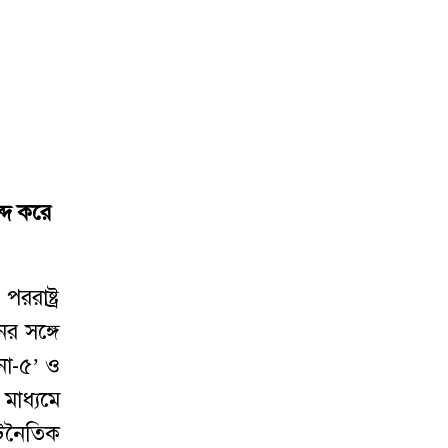
্দ করে
রাষ্ট্র
ের সঙ্গে
না-৫’ ও
মাধ্যমে
ূটনৈতিক