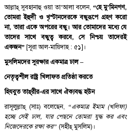
আল্লাহ্ সুবহানাহু ওয়া তা’আলা বলেন,
“হে মু’মিনগণ,
তোমরা ইহুদী ও খৃস্টানদেরকে বন্ধুরূপে গ্রহণ করো
না, তারা একে অপরের বন্ধু। আর তোমাদের মধ্যে যে
তাদের সাথে বন্ধুত্ব করবে, সে নিশ্চয় তাদেরই
একজন”
[সূরা আল-মায়িদাহ : ৫১]।
মুসলিমদের সুরক্ষার একমাত্র ঢাল –
নেতৃত্বশীল রাষ্ট্র খিলাফত প্রতিষ্ঠা করতে
হিযবুত
তাহ্‌রীর
-এর সাথে ঐক্যবদ্ধ হউন
রাসূলুল্লাহ্ (সাঃ) বলেছেন,
“একমাত্র ইমাম (খলিফা)
হচ্ছে সেই ঢাল, যার পেছনে তোমরা যুদ্ধ কর এবং
নিজেদেরকে রক্ষা কর”
(সহীহ্ মুসলিম)।