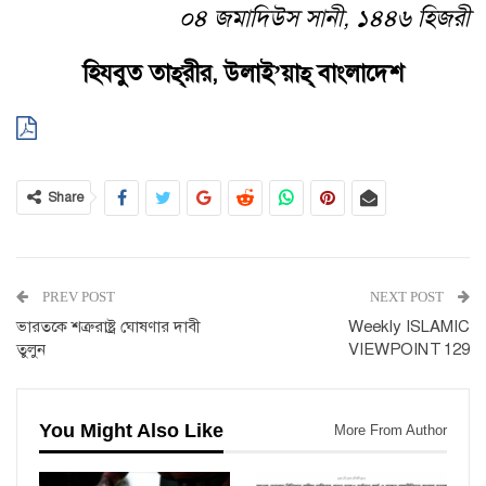
০৪ জমাদিউস সানী, ১৪৪৬ হিজরী
হিযবুত
তাহ্‌রীর
, উলাই’য়াহ্ বাংলাদেশ
Share
PREV POST
NEXT POST
ভারতকে শত্রুরাষ্ট্র ঘোষণার দাবী
Weekly ISLAMIC
তুলুন
VIEWPOINT 129
You Might Also Like
More From Author