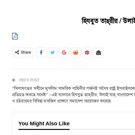
হিযবুত
তাহ্
রীর / উলা
Share
PREV POST
“খিলাফতের অধীনে মুসলিম সামরিক বাহিনীর গর্জনই অবৈধ রাষ্ট্র ইসরাইলকে
প্রতিহত করতে যথেষ্ট” –এই ব্যানারে হিযবুত তাহ্‌রীর, উলাই‘য়াহ্ বাংলাদেশ 
ও চট্টগ্রামের বিভিন্ন মসজিদ প্রাঙ্গণে সমাবেশ আয়োজন করেছে
You Might Also Like