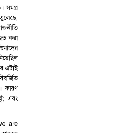
। সমগ্র
তুলেছে,
রাজনীতি
তিহত করা
্চিমাদের
নিয়েছিল
ের এটাই
িবর্জিত
ে। কারণ
থী; এবং
‘we are