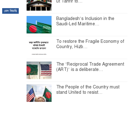
ut Tahrir to…
প্রেস বিজ্ঞপ্তি
Bangladesh’s Inclusion in the
Saudi-Led Maritime…
To restore the Fragile Economy of
Country, Hizb…
The ‘Reciprocal Trade Agreement
(ART)’ is a deliberate…
The People of the Country must
stand United to resist…