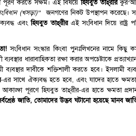
ষা পূরণ করতে সক্ষম। এই বিষয়ে
হিযবুত
তাহ্
রীর
কুর‘আন-স
র সংবিধান (খসড়া)”
জনগণের নিকট উপস্থাপন করেছে। সর
ক্যবদ্ধ এবং
হিযবুত
তাহ্
রীর
এই সংবিধান দিয়ে রাষ্ট্র প
তা
!
সংবিধান সংস্কার কিংবা পুনঃলিখনের নামে কিছু 
দী ব্যবস্থার ধারাবাহিকতা রক্ষা করার অপচেষ্টাকে প্রত্যাখ্
যবস্থার দাবীকে শক্তিশালী করতে হবে। ইসলামী ব্যবস
র
-এর সাথে ঐক্যবদ্ধ হতে হবে, এবং যাদের হাতে ক্ষমত
াঙ্ক্ষা পূরণে হিযবুত তাহ্
রীর-এর হাতে ক্ষমতা প্রদ
্বশ্রেষ্ঠ জাতি
,
তোমাদের
উদ্ভব ঘটানো হয়েছে মানব জাত