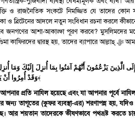
ান্ত্রিক-পুঁজিবাদী ব্যবস্থা বৈষম্যমূলক এবং ব্যর্থ। 
বিভক্তি ও রাজনৈতিক সংকটে নিমজ্জিত যে তাদের কোন
িকা ও ব্রিটেনের আদলে নতুন সংবিধান রচনা করলে কীভা
াবে জনগণের আশা-আকাঙ্ক্ষা পূরণ করবে? মুসলিমদের মধ্
িরদের দ্বারস্থ হয়, তাদের ব্যাপারে আল্লাহ্‌ ﷻ আমাদেরকে
 إِلَى الَّذِينَ يَزْعُمُونَ أَنَّهُمْ آمَنُوا بِمَا أُنزِلَ إِلَيْكَ وَمَا أ
وَقَدْ أُمِرُوا أَنْ ي
﴾
 আপনার প্রতি নাযিল হয়েছে এবং যা আপনার পূর্বে নাযিল
ের জন্য তাগূতের
(
কুফর
ব্যবস্থা-এর)
শরণাপন্ন হয়
,
যদিও 
ছে
।
আর শয়তান তাদেরকে ভীষণভাবে পথভ্রষ্ট করতে চায