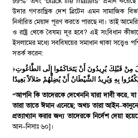
99%’ এবং ‘black life matters’ প্রমান করেছে গণত
উদার গণতান্ত্রিক দেশ ব্রিটেন এমন সামাজিক 
নির্ধারিত মেয়াদ পূরণ করতে পারছে না। তাই আমের
ও রাষ্ট্র থেকে বৈষম্য দূর হবে? এই সংবিধান কীভ
ইসলামের মধ্যে সববিষয়ের সমাধান থাকা সত্ত্বেও পশ্চিমা কাফ
সতর্ক করেন:
﴿
ُنزِلَ مِنْ قَبْلِكَ يُرِيدُونَ أَنْ يَتَحَاكَمُوا إِلَى الطَّاغُوتِ
َكْفُرُوا بِهِ وَيُرِيدُ الشَّيْطَانُ أَنْ يُضِلَّهُمْ ضَلاَلاً بَعِيدًا
“
আপনি কি তাদেরকে দেখেননি যারা দাবী করে
,
যা
তারা তাতে ঈমান এনেছে
;
অথচ তারা আইন
–
কানুন
প্রত্যাখ্যান করার জন্য তাদেরকে নির্দেশ দেয়া হয়ে
আন
–
নিসাঃ ৬০]।