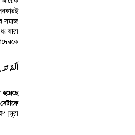
আর আরেক
 সরকারই
বে সমাজ
যে যারা
أَلَمْ تَرَ
 হয়েছে
সেটাকে
়
”
[সূরা