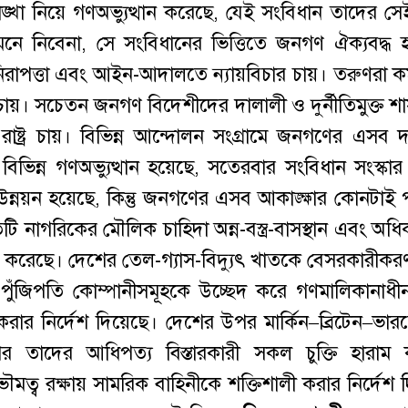
খা নিয়ে গণঅভ্যুত্থান করেছে, যেই সংবিধান তাদের স
ে নিবেনা, সে সংবিধানের ভিত্তিতে জনগণ ঐক্যবদ্ধ 
নিরাপত্তা এবং আইন-আদালতে ন্যায়বিচার চায়। তরুণরা কর্ম
ি চায়। সচেতন জনগণ বিদেশীদের দালালী ও দুর্নীতিমুক্ত শ
রাষ্ট্র চায়। বিভিন্ন আন্দোলন সংগ্রামে জনগণের এসব দ
ভিন্ন গণঅভ্যুত্থান হয়েছে, সতেরবার সংবিধান সংস্কার
ন্নয়ন হয়েছে, কিন্তু জনগণের এসব আকাঙ্ক্ষার কোনটাই 
তিটি নাগরিকের মৌলিক চাহিদা অন্ন-বস্ত্র-বাসস্থান এবং অধ
 প্রদান করেছে। দেশের তেল-গ্যাস-বিদ্যুৎ খাতকে বেসরকারীকরণ
পুঁজিপতি কোম্পানীসমূহকে উচ্ছেদ করে গণমালিকানাধী
যয় করার নির্দেশ দিয়েছে। দেশের উপর মার্কিন–ব্রিটেন–ভা
 উপর তাদের আধিপত্য বিস্তারকারী সকল চুক্তি হারাম
র্বভৌমত্ব রক্ষায় সামরিক বাহিনীকে শক্তিশালী করার নির্দেশ