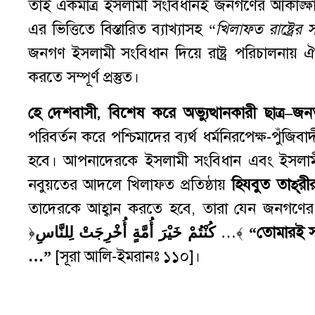
তাই একমাত্র ইসলামী সংবিধানই জনগণের আকাঙ্ক্
এর ভিত্তিতে বিস্তারিত ব্যাখ্যাসহ
“খিলাফত রাষ্ট্রে
জনগণ ইসলামী সংবিধান দিয়ে রাষ্ট্র পরিচালনায় ঐ
করতে সম্পূর্ণ প্রস্তুত।
হে দেশবাসী
,
বিশেষ করে
অভ্যুত্থানকারী
ছাত্র
–
জন
পরিবর্তন করে পশ্চিমাদের ব্যর্থ ধর্মনিরপেক্ষ-পুঁজিবা
হবে। আপনাদেরকে ইসলামী সংবিধান এবং ইসলামী ব্
নবুয়তের আদলে খিলাফত প্রতিষ্ঠায়
হিযবুত
তাহ্
রী
তাদেরকে আহ্বান করতে হবে, তারা যেন জনগণের আক
﴿
كُنْتُمْ خَيْرَ أُمَّةٍ أُخْرِجَتْ لِلنَّاسِ
…﴾
“
তোমারই
সর
…
”
[সূরা আলি-ইমরানঃ ১১০]।