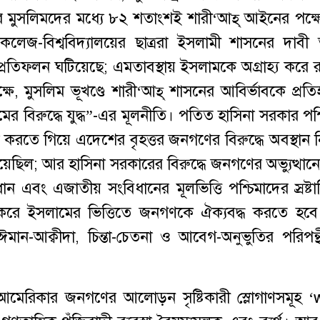
 মুসলিমদের মধ্যে ৮২ শতাংশই শারী‘আহ্‌ আইনের পক্ষে
ুল-কলেজ-বিশ্ববিদ্যালয়ের ছাত্ররা ইসলামী শাসনের দাবী 
রতিফলন ঘটিয়েছে; এমতাবস্থায় ইসলামকে অগ্রাহ্য করে 
ক্ষে, মুসলিম ভূখণ্ডে শারী‘আহ্‌ শাসনের আবির্ভাবকে প্র
সলামের বিরুদ্ধে যুদ্ধ”-এর মূলনীতি। পতিত হাসিনা সরকার পশ
না করতে গিয়ে এদেশের বৃহত্তর জনগণের বিরুদ্ধে অবস্থান 
িল; আর হাসিনা সরকারের বিরুদ্ধে জনগণের অভ্যুত্থান
এবং এজাতীয় সংবিধানের মূলভিত্তি পশ্চিমাদের স্রষ্টাব
প্ত করে ইসলামের ভিত্তিতে জনগণকে ঐক্যবদ্ধ করতে হব
মান-আক্বীদা, চিন্তা-চেতনা ও আবেগ-অনুভুতির পরিপন্
ল আমেরিকার জনগণের আলোড়ন সৃষ্টিকারী স্লোগাণসমূহ 