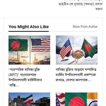
তাহ্‌রীর-কে নুসরাহ্‌ (ক্ষমতা) প্রদান
করুন
You Might Also Like
More From Author
‘পারস্পরিক বাণিজ্য চুক্তি
বাণিজ্য চুক্তির আড়ালে সম্পাদিত
(ART)’ বাংলাদেশকে
মার্কিন উপনিবেশবাদী প্রকল্পকে
উপনিবেশবাদী মার্কিনীদের
রুখতে, দেশের জনগণকে…
‘প্রক্সি…