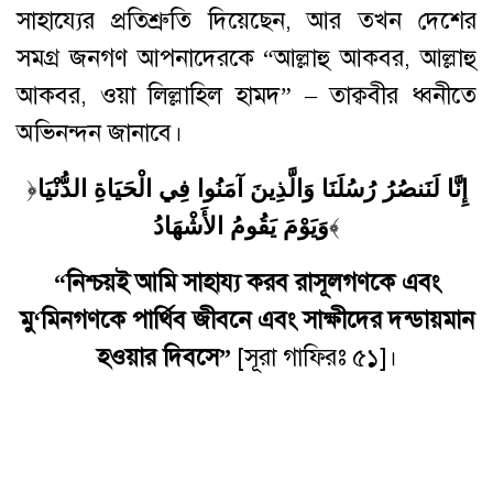
সাহায্যের প্রতিশ্রুতি দিয়েছেন, আর তখন দেশের
সমগ্র জনগণ আপনাদেরকে “আল্লাহু আকবর, আল্লাহু
আকবর, ওয়া লিল্লাহিল হামদ” – তাক্ববীর ধ্বনীতে
অভিনন্দন জানাবে।
﴿
إِنَّا لَنَنصُرُ رُسُلَنَا وَالَّذِينَ آمَنُوا فِي الْحَيَاةِ الدُّنْيَا
وَيَوْمَ يَقُومُ الأَشْهَادُ
﴾
“
নিশ্চয়ই আমি সাহায্য করব রাসূলগণকে
এবং
মু
‘
মিনগণকে পার্থিব
জীবনে
এবং
সাক্ষীদের
দন্ডায়মান
হওয়ার
দিবসে
”
[সূরা গাফিরঃ ৫১]।