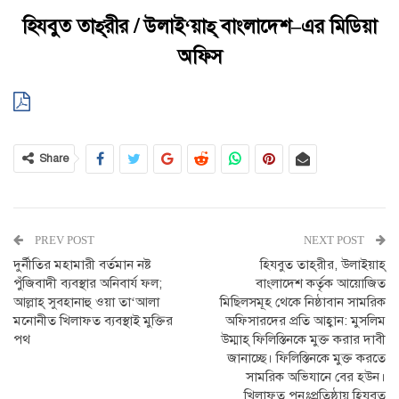
হিযবুত
তাহ্
রীর
/ উলাই‘য়াহ্‌ বাংলাদেশ
–
এর
মিডিয়া
অফিস
Share
PREV POST
NEXT POST
দুর্নীতির মহামারী বর্তমান নষ্ট
হিযবুত তাহ্‌রীর, উলাইয়াহ্‌
পুঁজিবাদী ব্যবস্থার অনিবার্য ফল;
বাংলাদেশ কর্তৃক আয়োজিত
আল্লাহ্ সুবহানাহু ওয়া তা‘আলা
মিছিলসমূহ থেকে নিষ্ঠাবান সামরিক
মনোনীত খিলাফত ব্যবস্থাই মুক্তির
অফিসারদের প্রতি আহ্বান: মুসলিম
পথ
উম্মাহ্‌ ফিলিস্তিনকে মুক্ত করার দাবী
জানাচ্ছে। ফিলিস্তিনকে মুক্ত করতে
সামরিক অভিযানে বের হউন।
খিলাফত পুনঃপ্রতিষ্ঠায় হিযবুত