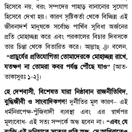
হিসেবে নয়, বরং সম্পদের পাহাড় বানানোর সুযোগ
হিসেবে দেখা হয়। কারণ সৃষ্টিকর্তা থেকে বিচ্ছিন্ন এই
জীবনাদর্শ মানুষকে সর্বোচ্চ পার্থিব সুবিধা অর্জনের
প্রতি মোহাচ্ছন্ন করে এবং পরকালের বিচার দিবসকে
তার চিন্তা থেকে বিতারিত করে। আল্লাহ্ ﷻ বলেন,
“
প্রাচুর্যের
প্রতিযোগিতা
তোমাদেরকে
মোহাচ্ছন্ন
রাখে
,
যতক্ষণ
না
তোমরা
কবর
পর্যন্ত
পৌঁছে
যাও
”
[আত-
তাকাসুরঃ ১-২]।
হে
দেশবাসী
,
বিশেষত
যারা
নিষ্ঠাবান
রাজনীতিবিদ
,
বুদ্ধিজীবী
ও
সাংবাদিকগণ
!
দুর্নীতির মূল কারণ– এই
ধর্মনিরপেক্ষ-পুঁজিবাদী ব্যবস্থা এবং এর স্বার্থপর
মূল্যবোধ- এই সত্য সম্পর্কে অন্ধ হবেন না।
“
এবং
যে
ব্যক্তি
এই
দুনিয়াতে
সত্যের
প্রতি
অন্ধ
,
সে
আখিরাতে
ও