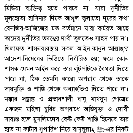
মিডিয়া ব্যক্তিত্ব হতে পারবে না, যারা দুর্নীতির
মূলহোতা হাসিনার দিকে আঙ্গুল তুলাতো দূরের কথা
বেনজির-আজিজের মত বর্তমানে যারা কর্মরত আছে
তাদের দুর্নীতির তদন্তের দাবী তুলতেও সাহস পায় না।
খিলাফত শাসনব্যবস্থায় সকল আইন-কানুন আল্লাহ্’র
আদেশ-নিষেধের ভিত্তিতে নির্ধারিত হয়; ফলে কোন
শাসক যেমন আইন করে তার লুটপাটকে বৈধতা দিতে
পারে না, ঠিক তেমনি কারো অপরাধ থেকে তাকে
দায়মুক্তি ও শাস্তি থেকে অব্যাহতিও দিতে পারে না।
মক্কার সম্ভ্রান্ত ও প্রভাবশালী বানু মাখযুম গোত্রের
একজন মহিলা চুরির অপরাধে অভিযুক্ত ও দোষী
সাব্যস্ত হলে মুসলিমদের কেউ কেউ শাস্তি হিসেবে তার
হাত না কাটার সুপারিশ নিয়ে রাসূলুল্লাহ্ ﷺ-এর নিকট