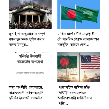
জুলাই গণঅভ্যুত্থান: অসম্পূর্ণ
মার্কিন স্বার্থে সৌদি নেতৃত্বাধীন
গণঅভ্যুত্থানকে পূর্ণাঙ্গ করার
নৌ সামরিক জোটে বাংলাদেশের
লক্ষ্যে হিযবুত…
অন্তর্ভুক্তি! তাহলে কেন…
ভঙ্গুর অর্থনীতি পুনরুদ্ধারে,
‘পারস্পরিক বাণিজ্য চুক্তি
সাম্রাজ্যবাদী আধিপত্যমুক্ত
(ART)’ বাংলাদেশকে
স্বনির্ভর ইসলামী বাজেটের…
উপনিবেশবাদী মার্কিনীদের
‘প্রক্সি…