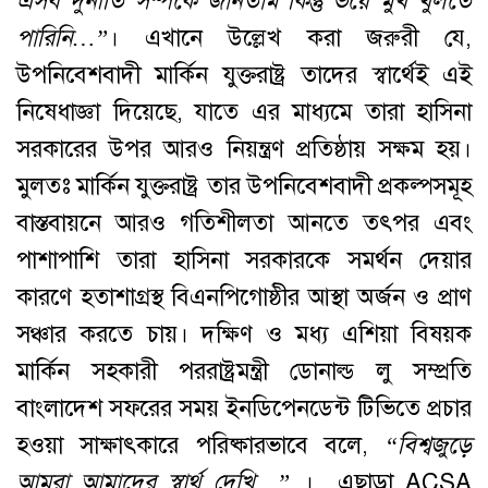
এসব
দুর্নীতি
সম্পর্কে
জানতাম
কিন্তু
ভয়ে
মুখ
খুলতে
পারিনি
…”
। এখানে উল্লেখ করা জরুরী যে,
উপনিবেশবাদী মার্কিন যুক্তরাষ্ট্র তাদের স্বার্থেই এই
নিষেধাজ্ঞা দিয়েছে, যাতে এর মাধ্যমে তারা হাসিনা
সরকারের উপর আরও নিয়ন্ত্রণ প্রতিষ্ঠায় সক্ষম হয়।
মুলতঃ মার্কিন যুক্তরাষ্ট্র তার উপনিবেশবাদী প্রকল্পসমূহ
বাস্তবায়নে আরও গতিশীলতা আনতে তৎপর এবং
পাশাপাশি তারা হাসিনা সরকারকে সমর্থন দেয়ার
কারণে হতাশাগ্রস্থ বিএনপিগোষ্ঠীর আস্থা অর্জন ও প্রাণ
সঞ্চার করতে চায়। দক্ষিণ ও মধ্য এশিয়া বিষয়ক
মার্কিন সহকারী পররাষ্ট্রমন্ত্রী ডোনাল্ড লু সম্প্রতি
বাংলাদেশ সফরের সময় ইনডিপেনডেন্ট টিভিতে প্রচার
হওয়া সাক্ষাৎকারে পরিষ্কারভাবে বলে,
“
বিশ্বজুড়ে
আমরা
আমাদের
স্বার্থ
দেখি
…”
। এছাড়া ACSA