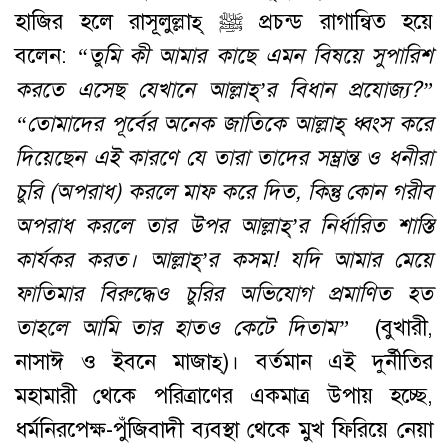
হাজির হলে রাসূলুল্লাহ্ ﷺ প্রচন্ড রাগান্বিত হয়ে
বলেন:
“
তুমি
কী
আমার
কাছে
এমন
বিষয়ে
সুপারিশ
করতে
এসেছ
যেখানে
আল্লাহ্
’
র
বিধান
প্রযোজ্য
?”
“
তোমাদের
পূর্বের
অনেক
জাতিকে
আল্লাহ্
ধ্বংস
করে
দিয়েছেন
এই
কারণে
যে
তারা
তাদের
সম্ভ্রান্ত
ও
ধনীরা
চুরি
(
অপরাধ
)
করলে
মাফ
করে
দিত
,
কিন্তু
কোন
গরীব
অপরাধ
করলে
তার
উপর
আল্লাহ্
’
র
নির্ধারিত
শাস্তি
কার্যকর
করত
।
আল্লাহ্
’
র
কসম
!
যদি
আমার
মেয়ে
ফাতিমার
বিরুদ্ধেও
চুরির
অভিযোগ
প্রমাণিত
হত
তাহলে
আমি
তার
হাতও
কেটে
দিতাম
”
(বুখারী,
নাসাঈ ও ইবনে মাজাহ্)। বর্তমান এই দুর্নীতির
মহামারী থেকে পরিত্রাণের একমাত্র উপায় হচ্ছে,
ধর্মনিরপেক্ষ-পুঁজিবাদী ব্যবস্থা থেকে মুখ ফিরিয়ে নেয়া