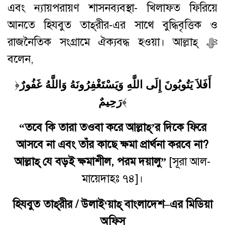
এবং ন্যায়পরায়ণ শাসনব্যবস্থা- খিলাফত ফিরিয়ে
আনতে হিযবুত তাহ্‌রীর-এর সাথে বুদ্ধিবৃত্তিক ও
রাজনৈতিক সংগ্রামে ঐক্যবদ্ধ হওয়া। আল্লাহ্ ﷻ
বলেন,
﴿
أَفَلاَ يَتُوبُونَ إِلَى اللَّهِ وَيَسْتَغْفِرُونَهُ وَاللَّهُ غَفُورٌ
رَحِيمٌ
﴾
“
তবে
কি
তারা
তওবা করে
আল্লাহ্
‌’
র
দিকে ফিরে
আসবে না
এবং
তাঁর
কাছে
ক্ষমা
প্রার্থনা
করবে
না
?
আল্লাহ্
‌ যে
বড়ই
ক্ষমাশীল
,
পরম
দয়ালু
”
[সূরা আল-
মায়েদাহঃ ৭৪]।
হিযবুত
তাহ্
রীর
/ উলাই‘য়াহ্‌ বাংলাদেশ
–
এর
মিডিয়া
অফিস