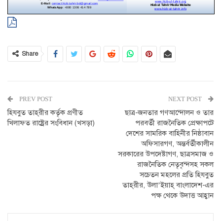
Share
PREV POST
NEXT POST
হিযবুত তাহ্‌রীর কর্তৃক প্রণীত
ছাত্র-জনতার গণআন্দোলন ও তার
খিলাফত রাষ্ট্রের সংবিধান (খসড়া)
পরবর্তী রাজনৈতিক প্রেক্ষাপটে
দেশের সামরিক বাহিনীর নিষ্ঠাবান
অফিসারগণ, অন্তর্বর্তীকালীন
সরকারের উপদেষ্টাগণ, ছাত্রসমাজ ও
রাজনৈতিক নেতৃবৃন্দসহ সকল
সচেতন মহলের প্রতি হিযবুত
তাহ্‌রীর, উলা’ইয়াহ্‌ বাংলাদেশ-এর
পক্ষ থেকে উদাত্ত আহ্বান