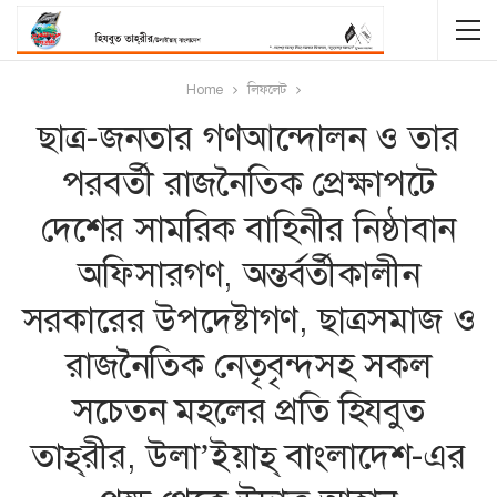
Home
লিফলেট
ছাত্র-জনতার গণআন্দোলন ও তার
পরবর্তী রাজনৈতিক প্রেক্ষাপটে
দেশের সামরিক বাহিনীর নিষ্ঠাবান
অফিসারগণ, অন্তর্বর্তীকালীন
সরকারের উপদেষ্টাগণ, ছাত্রসমাজ ও
রাজনৈতিক নেতৃবৃন্দসহ সকল
সচেতন মহলের প্রতি হিযবুত
তাহ্‌রীর, উলা’ইয়াহ্‌ বাংলাদেশ-এর