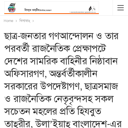
Home
খিলাফাহ্‌
ছাত্র-জনতার গণআন্দোলন ও তার
পরবর্তী রাজনৈতিক প্রেক্ষাপটে
দেশের সামরিক বাহিনীর নিষ্ঠাবান
অফিসারগণ, অন্তর্বর্তীকালীন
সরকারের উপদেষ্টাগণ, ছাত্রসমাজ
ও রাজনৈতিক নেতৃবৃন্দসহ সকল
সচেতন মহলের প্রতি হিযবুত
তাহ্‌রীর, উলা’ইয়াহ্‌ বাংলাদেশ-এর