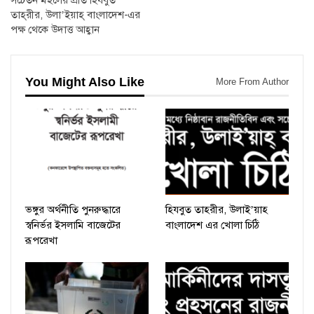
সচেতন মহলের প্রতি হিযবুত
তাহ্‌রীর, উলা’ইয়াহ্‌ বাংলাদেশ-এর
পক্ষ থেকে উদাত্ত আহ্বান
You Might Also Like
More From Author
ভঙ্গুর অর্থনীতি পুনরুদ্ধারে
হিযবুত তাহরীর, উলাই’য়াহ
স্বনির্ভর ইসলামি বাজেটের
বাংলাদেশ এর খোলা চিঠি
রূপরেখা