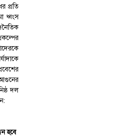
র প্রতি
ো ধ্বংস
াজনৈতিক
্রকল্পের
নাদেরকে
র্যাদাকে
প্রবেশের
আগুনের
নিষ্ঠ দল
ন:
ধন হবে