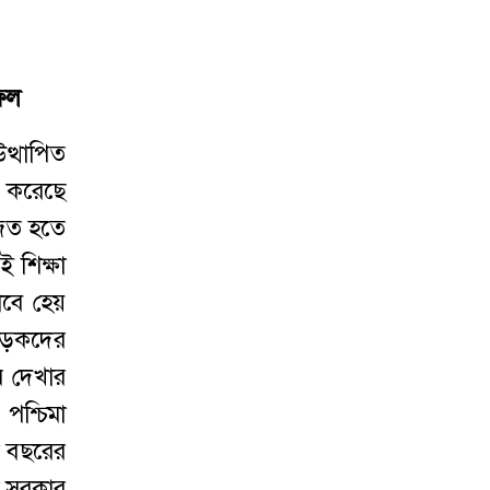
ষফল
ত্থাপিত
ি করেছে
োজিত হতে
 শিক্ষা
াবে হেয়
ীড়কদের
ে দেখার
 পশ্চিমা
া বছরের
া সরকার