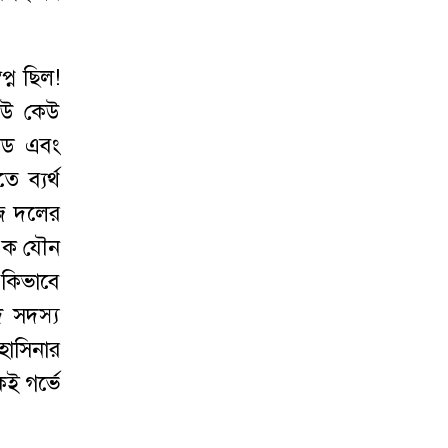
্ন ছিল!
কেউ কেউ
সেড এবং
 ব্যর্থ
নিজ দলের
 এক যৌন
 কিভাবে
দ সদস্য
হাসিনার
ই গর্ভে