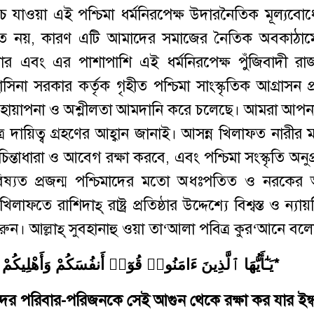
 যাওয়া এই পশ্চিমা ধর্মনিরপেক্ষ উদারনৈতিক মূল্যবোধে
 উচিত নয়, কারণ এটি আমাদের সমাজের নৈতিক অবকাঠাম
রকার এবং এর পাশাপাশি এই ধর্মনিরপেক্ষ পুঁজিবাদী র
্জ হাসিনা সরকার কর্তৃক গৃহীত পশ্চিমা সাংস্কৃতিক আগ্রাসন প
 বেহায়াপনা ও অশ্লীলতা আমদানি করে চলেছে। আমরা আপ
র দায়িত্ব গ্রহণের আহ্বান জানাই। আসন্ন খিলাফত নারীর ম
ন্তাধারা ও আবেগ রক্ষা করবে, এবং পশ্চিমা সংস্কৃতি অনু
্যত প্রজন্ম পশ্চিমাদের মতো অধঃপতিত ও নরকের 
ফতে রাশিদাহ্ রাষ্ট্র প্রতিষ্ঠার উদ্দেশ্যে বিশ্বস্ত ও ন্যায়
রুন। আল্লাহ্ সুবহানাহু ওয়া তা‘আলা পবিত্র কুর‘আনে বলে
*يَـٰٓأَيُّهَا ٱلَّذِينَ ءَامَنُوا۟ قُوٓا۟ أَنفُسَكُمْ وَأَهْلِيكُمْ نَارًۭا وَقُودُهَا ٱلنَّاسُ وَٱلْحِجَارَةُ*
র পরিবার-পরিজনকে সেই আগুন থেকে রক্ষা কর যার ইন্