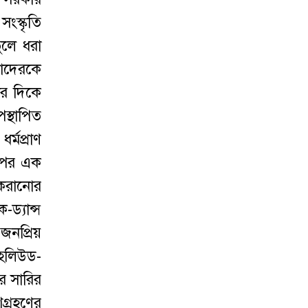
সংস্কৃতি
ুলে ধরা
তাদেরকে
ার দিকে
পস্থাপিত
্মপ্রাণ
র পর এক
 করানোর
ড্যান্স
জনপ্রিয়
 হলিউড-
র সারির
গ্রহণের