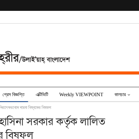
প্রেস বিজ্ঞপ্তি
এক্টিভিটি
Weekly VIEWPOINT
কালচার
মনিরপেক্ষতাবাদ নামক বিষবৃক্ষের বিষফল
 হাসিনা সরকার কর্তৃক লালিত
ষের বিষফল