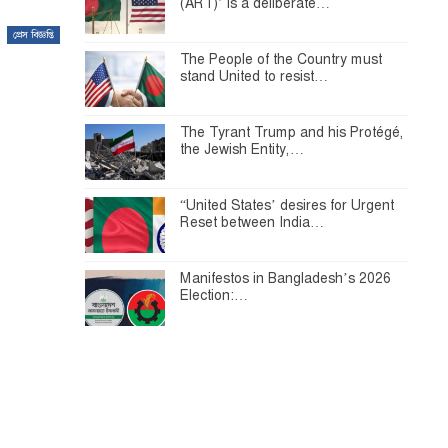
(ART)’ is a deliberate…
প্রেস বিজ্ঞপ্তি
The People of the Country must
stand United to resist…
The Tyrant Trump and his Protégé,
the Jewish Entity,…
“United States’ desires for Urgent
Reset between India…
Manifestos in Bangladesh’s 2026
Election:…