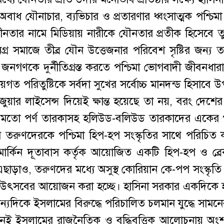
বাধ যৌনাচার, ব্যভিচার ও প্রতারণার ধ্বংসাত্মক পশ্চিমা 
ধীনতার নামে মিডিয়ায় নারীকে যৌনতার প্রতীক হিসেবে ত
্র সমাজে তীব্র যৌন উত্তেজনার পরিবেশ সৃষ্টির জন্য 
র জনগণকে দুর্নীতিগ্রস্ত করতে পশ্চিমা ভোগবাদী জীবনধার
রিয়গত পরিতুষ্টিকে সর্বদা সুখের সর্বোচ্চ মানদন্ড হিসাবে উ
ার লাইসেন্স দিয়েই ক্ষান্ত হয়েছে তা নয়, বরং দেশের ধর
ওনের মতো পর্ণ তারকাসহ হলিউড-বলিউড তারকাদের একে
ম তরুণদেরকে পশ্চিমা হিপ-হপ সংস্কৃতির সাথে পরিচিত
মার্কিন দূতাবাস কর্তৃক আয়োজিত একটি হিপ-হপ ও ব্রেক-
এছাড়াও, তরুণদের মধ্যে অসুস্থ কোরিয়ান কে-পপ সংস্কৃতি 
 ও উৎসবের আয়োজন করা হচ্ছে। হাসিনা সরকার একদিকে
যদিকে ইসলামের বিরুদ্ধে পরিচালিত চলমান যুদ্ধে সামনে
েই ইসলামের রাজনৈতিক ও বুদ্ধিবৃত্তিক আলোচনায় অংশ