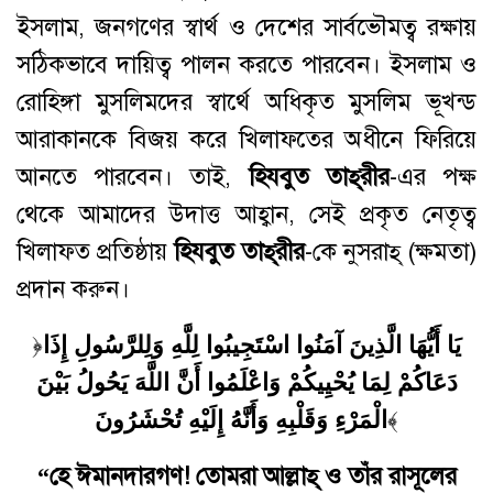
ইসলাম, জনগণের স্বার্থ ও দেশের সার্বভৌমত্ব রক্ষায়
সঠিকভাবে দায়িত্ব পালন করতে পারবেন। ইসলাম ও
রোহিঙ্গা মুসলিমদের স্বার্থে অধিকৃত মুসলিম ভূখন্ড
আরাকানকে বিজয় করে খিলাফতের অধীনে ফিরিয়ে
আনতে পারবেন। তাই,
হিযবুত
তাহ্
রীর
-এর পক্ষ
থেকে আমাদের উদাত্ত আহ্বান, সেই প্রকৃত নেতৃত্ব
খিলাফত প্রতিষ্ঠায়
হিযবুত
তাহ্
রীর
-কে নুসরাহ্‌ (ক্ষমতা)
প্রদান করুন।
﴿
يَا أَيُّهَا الَّذِينَ آمَنُوا اسْتَجِيبُوا لِلَّهِ وَلِلرَّسُولِ إِذَا
دَعَاكُمْ لِمَا يُحْيِيكُمْ وَاعْلَمُوا أَنَّ اللَّهَ يَحُولُ بَيْنَ
الْمَرْءِ وَقَلْبِهِ وَأَنَّهُ إِلَيْهِ تُحْشَرُونَ
﴾
“
হে
ঈমানদারগণ
!
তোমরা
আল্লাহ্
ও
তাঁর
রাসূলের