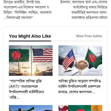
হিযবুত তাহরীর, উলাই‘য়াহ্‌
ইসলাম, জনগনের স্বার্থ এবং দেশের
বাংলাদেশ-এর বিক্ষোভ সমাবেশ ও
সার্বভৌমত্ব রক্ষার ভিত্তিতে
মিছিল: “ফিলিস্তিন, কাশ্মির, আরাকান
রাজনীতিই জনগনের আশা-
– খিলাফতই সমাধান”
আকাঙ্ক্ষার প্রতিফলন ঘটাবে
You Might Also Like
More From Author
‘পারস্পরিক বাণিজ্য চুক্তি
বাণিজ্য চুক্তির আড়ালে সম্পাদিত
(ART)’ বাংলাদেশকে
মার্কিন উপনিবেশবাদী প্রকল্পকে
উপনিবেশবাদী মার্কিনীদের
রুখতে, দেশের জনগণকে…
‘প্রক্সি…