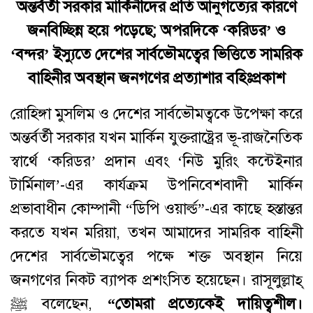
অন্তর্বর্তী
সরকার
মার্কিনীদের
প্রতি
আনুগত্যের
কারণে
জনবিচ্ছিন্ন
হয়ে
পড়েছে
;
অপরদিকে
‘
করিডর
’
ও
‘
বন্দর
’
ইস্যুতে
দেশের
সার্বভৌমত্বের
ভিত্তিতে
সামরিক
বাহিনীর
অবস্থান
জনগণের
প্রত্যাশার বহিঃপ্রকাশ
রোহিঙ্গা মুসলিম ও দেশের সার্বভৌমত্বকে উপেক্ষা করে
অন্তর্বর্তী সরকার যখন মার্কিন যুক্তরাষ্ট্রের ভূ-রাজনৈতিক
স্বার্থে ‘করিডর’ প্রদান এবং ‘নিউ মুরিং কন্টেইনার
টার্মিনাল’-এর কার্যক্রম উপনিবেশবাদী মার্কিন
প্রভাবাধীন কোম্পানী “ডিপি ওয়ার্ল্ড”-এর কাছে হস্তান্তর
করতে যখন মরিয়া, তখন আমাদের সামরিক বাহিনী
দেশের সার্বভৌমত্বের পক্ষে শক্ত অবস্থান নিয়ে
জনগণের নিকট ব্যাপক প্রশংসিত হয়েছেন। রাসূলুল্লাহ্‌
ﷺ বলেছেন,
“
তোমরা প্রত্যেকেই দায়িত্বশীল।