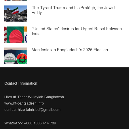
The Tyrant Trump and his Protégé, the Jewish
Entity,…
“United States’ desires for Urgent Reset between
India…
Manifestos in Bangladesh’s 2026 Election:…
Contact Information:
Hizb ut-Tahrir Wulayiah Bangladesh
www.ht-bangladesh.info
contact.hizb.tahrir.bd@gmail.com
WhatsApp: +880 1306 414 789