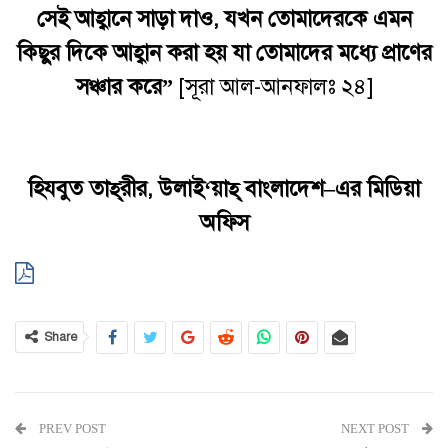
সেই
আহ্বানে
সাড়া
দাও
,
যখন
তোমাদেরকে
এমন
কিছুর
দিকে আহ্বান করা হয়
যা
তোমাদের মধ্যে প্রাণের
সঞ্চার করে
”
[সূরা আল-আনফালঃ ২৪]
হিযবুত
তাহ্
রীর, উলাই
‘য়াহ্‌ বাংলাদেশ
–
এর
মিডিয়া
অফিস
Share
PREV POST
NEXT POST